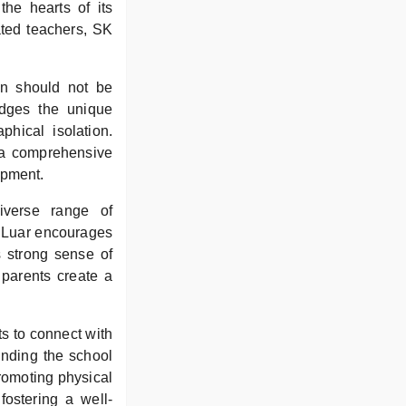
he hearts of its
ated teachers, SK
on should not be
ledges the unique
phical isolation.
h a comprehensive
opment.
diverse range of
ng Luar encourages
s strong sense of
 parents create a
ts to connect with
unding the school
promoting physical
fostering a well-