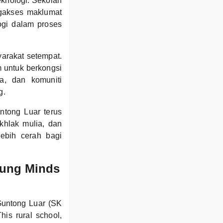
eknologi. Sekolah
ngakses maklumat
ogi dalam proses
rakat setempat.
m untuk berkongsi
a, dan komuniti
g.
ntong Luar terus
khlak mulia, dan
ebih cerah bagi
oung Minds
Guntong Luar (SK
his rural school,