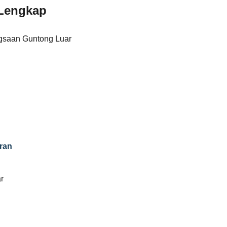
Lengkap
gsaan Guntong Luar
ran
r