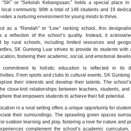
 “SK” or “Sekolah Kebangsaan,” holds a special place in t
 local community. With a total of 148 students and 19 dedic
vides a nurturing environment for young minds to thrive.
ied as a “Rendah” or “Low” ranking school, this designati
s a reflection of the school’s quality. Instead, it acknow
 by rural schools, including limited resources and geogra
rdles, SK Guntong Luar strives to provide its students wit
ucation, fostering their academic, social, and emotional devel
 commitment to holistic education is reflected in its 
ctivities. From sports and clubs to cultural events, SK Gunto
explore their interests and develop their talents. The school’
e close-knit relationships between teachers, students, and
here that empowers students to achieve their full potential.
ocation in a rural setting offers a unique opportunity for studen
ciate their surroundings. The sprawling green spaces surro
or outdoor learning and play, fostering a love for nature and 
experiences complement the school’s academic curriculum, 