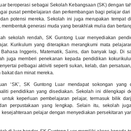
ar beroperasi sebagai Sekolah Kebangsaan (SK) dengan tah
agai pusat pembelajaran dan perkembangan bagi pelajar dari
an potensi mereka. Sekolah ini juga merupakan tempat di 
n, membentuk generasi muda yang berakhlak mulia dan berta
ah sekolah rendah, SK Guntong Luar menyediakan pendi
ajar. Kurikulum yang diterapkan merangkumi mata pelajaran
Bahasa Inggeris, Matematik, Sains, dan banyak lagi. Di s
ah juga memberi penekanan kepada pendidikan kokurikulum
nyertai pelbagai aktiviti seperti sukan, kelab, dan persatu
bakat dan minat mereka.
uan ‘SK’, SK Guntong Luar mendapat sokongan yang di
aliti pendidikan yang disediakan. Sekolah ini dilengkapi 
untuk keperluan pembelajaran pelajar, termasuk bilik dar
dan perpustakaan yang lengkap. Selain itu, sekolah ju
 kesejahteraan pelajar dengan menyediakan persekitaran yan