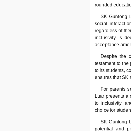
rounded educatio
SK Guntong Lu
social interacti
regardless of the
inclusivity is d
acceptance among
Despite the 
testament to the
to its students, 
ensures that SK G
For parents s
Luar presents a 
to inclusivity, 
choice for studen
SK Guntong Lu
potential and p