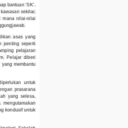
ap bantuan ‘SK’.
 kawasan sekitar,
mana nilai-nilai
nggungjawab.
dikan asas yang
 penting seperti
amping pelajaran
. Pelajar diberi
an, yang membantu
perlukan untuk
dengan prasarana
jah yang selesa,
ga mengutamakan
g kondusif untuk