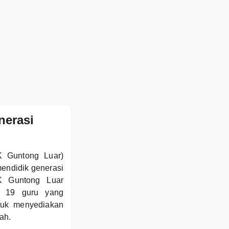
nerasi
K Guntong Luar)
endidik generasi
K Guntong Luar
eh 19 guru yang
ntuk menyediakan
ah.