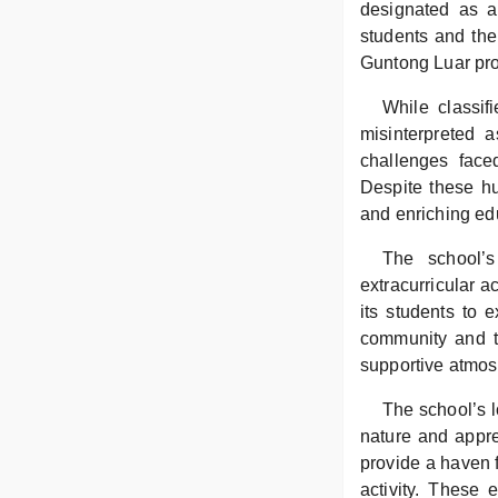
designated as a
students and the
Guntong Luar pro
While classif
misinterpreted a
challenges faced
Despite these hu
and enriching ed
The school’s
extracurricular a
its students to 
community and th
supportive atmosp
The school’s l
nature and appre
provide a haven f
activity. These 