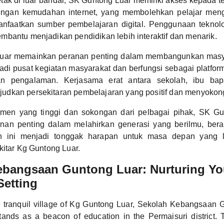
etak di luar bandar, SK Guntong Luar memiliki akses kepada t
dengan kemudahan internet, yang membolehkan pelajar me
anfaatkan sumber pembelajaran digital. Penggunaan teknol
bantu menjadikan pendidikan lebih interaktif dan menarik.
uar memainkan peranan penting dalam membangunkan masya
adi pusat kegiatan masyarakat dan berfungsi sebagai platfor
n pengalaman. Kerjasama erat antara sekolah, ibu bap
dkan persekitaran pembelajaran yang positif dan menyokon
men yang tinggi dan sokongan dari pelbagai pihak, SK Gu
an penting dalam melahirkan generasi yang berilmu, bera
ah ini menjadi tonggak harapan untuk masa depan yang l
kitar Kg Guntong Luar.
ebangsaan Guntong Luar: Nurturing Y
Setting
e tranquil village of Kg Guntong Luar, Sekolah Kebangsaan 
ands as a beacon of education in the Permaisuri district. T