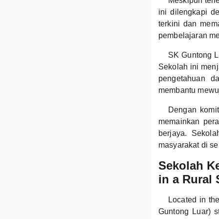
Meskipun terl
ini dilengkapi 
terkini dan mem
pembelajaran mem
SK Guntong L
Sekolah ini menj
pengetahuan da
membantu mewuju
Dengan komit
memainkan peran
berjaya. Sekol
masyarakat di se
Sekolah K
in a Rural 
Located in th
Guntong Luar) st