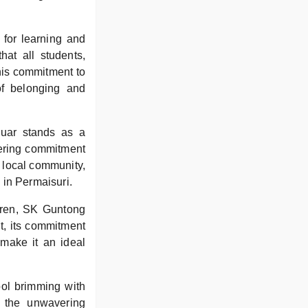
 for learning and
hat all students,
This commitment to
 of belonging and
Luar stands as a
vering commitment
e local community,
 in Permaisuri.
ldren, SK Guntong
t, its commitment
 make it an ideal
ool brimming with
d the unwavering