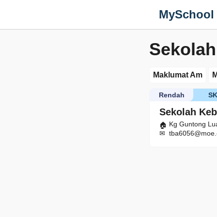
MySchool
Sekolah
Maklumat Am
M
Rendah
S
Sekolah Ke
Kg Guntong Lua
tba6056@moe.