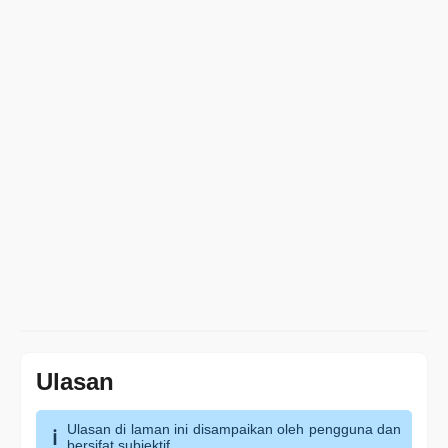
Ulasan
Ulasan di laman ini disampaikan oleh pengguna dan
bersifat subjektif.