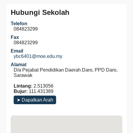
Hubungi Sekolah
Telefon
084823299
Fax
084823299
Email
ybc6401@moe.edu.my
Alamat
D/a Pejabat Pendidikan Daerah Daro, PPD Daro,
Sarawak
Lintang:
2.513056
Bujur:
111.431389
➤ Dapatkan Arah