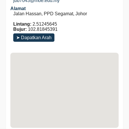
jbb7043@moe.edu.my
Alamat
Jalan Hassan, PPD Segamat, Johor
Lintang:
2.51245645
Bujur:
102.81845391
➤ Dapatkan Arah