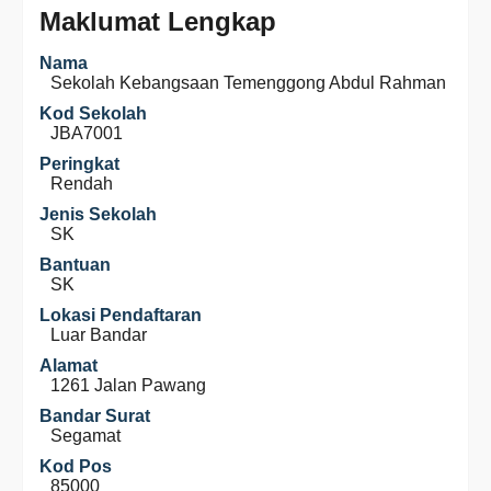
Maklumat Lengkap
Nama
Sekolah Kebangsaan Temenggong Abdul Rahman
Kod Sekolah
JBA7001
Peringkat
Rendah
Jenis Sekolah
SK
Bantuan
SK
Lokasi Pendaftaran
Luar Bandar
Alamat
1261 Jalan Pawang
Bandar Surat
Segamat
Kod Pos
85000