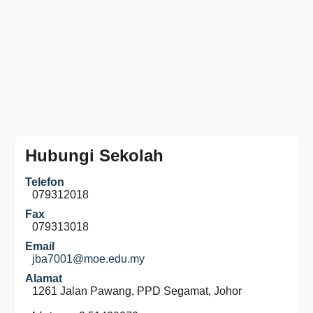
Hubungi Sekolah
Telefon
079312018
Fax
079313018
Email
jba7001@moe.edu.my
Alamat
1261 Jalan Pawang, PPD Segamat, Johor