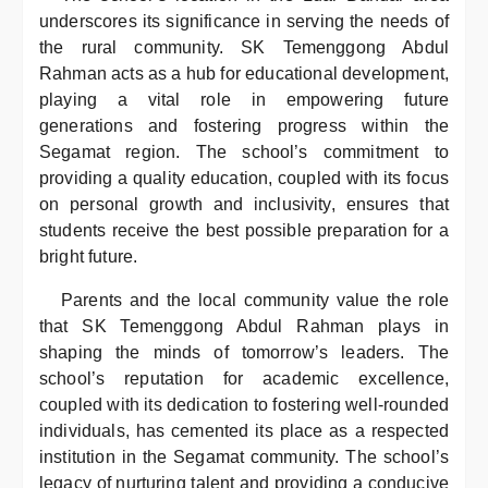
underscores its significance in serving the needs of
the rural community. SK Temenggong Abdul
Rahman acts as a hub for educational development,
playing a vital role in empowering future
generations and fostering progress within the
Segamat region. The school’s commitment to
providing a quality education, coupled with its focus
on personal growth and inclusivity, ensures that
students receive the best possible preparation for a
bright future.
Parents and the local community value the role
that SK Temenggong Abdul Rahman plays in
shaping the minds of tomorrow’s leaders. The
school’s reputation for academic excellence,
coupled with its dedication to fostering well-rounded
individuals, has cemented its place as a respected
institution in the Segamat community. The school’s
legacy of nurturing talent and providing a conducive