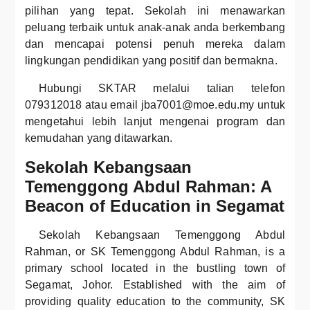
pilihan yang tepat. Sekolah ini menawarkan
peluang terbaik untuk anak-anak anda berkembang
dan mencapai potensi penuh mereka dalam
lingkungan pendidikan yang positif dan bermakna.
Hubungi SKTAR melalui talian telefon
079312018 atau email jba7001@moe.edu.my untuk
mengetahui lebih lanjut mengenai program dan
kemudahan yang ditawarkan.
Sekolah Kebangsaan
Temenggong Abdul Rahman: A
Beacon of Education in Segamat
Sekolah Kebangsaan Temenggong Abdul
Rahman, or SK Temenggong Abdul Rahman, is a
primary school located in the bustling town of
Segamat, Johor. Established with the aim of
providing quality education to the community, SK