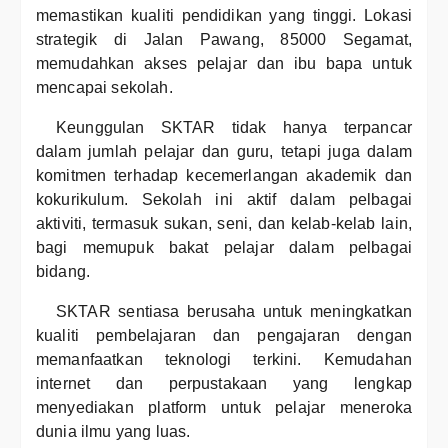
memastikan kualiti pendidikan yang tinggi. Lokasi
strategik di Jalan Pawang, 85000 Segamat,
memudahkan akses pelajar dan ibu bapa untuk
mencapai sekolah.
Keunggulan SKTAR tidak hanya terpancar
dalam jumlah pelajar dan guru, tetapi juga dalam
komitmen terhadap kecemerlangan akademik dan
kokurikulum. Sekolah ini aktif dalam pelbagai
aktiviti, termasuk sukan, seni, dan kelab-kelab lain,
bagi memupuk bakat pelajar dalam pelbagai
bidang.
SKTAR sentiasa berusaha untuk meningkatkan
kualiti pembelajaran dan pengajaran dengan
memanfaatkan teknologi terkini. Kemudahan
internet dan perpustakaan yang lengkap
menyediakan platform untuk pelajar meneroka
dunia ilmu yang luas.