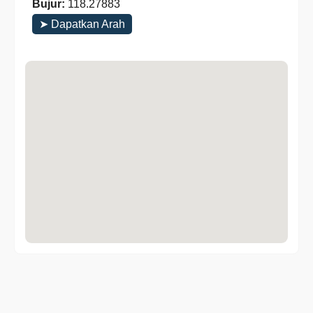
Bujur:
118.27883
➤ Dapatkan Arah