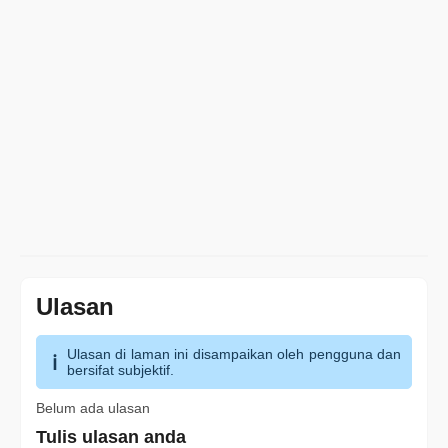
Ulasan
Ulasan di laman ini disampaikan oleh pengguna dan
bersifat subjektif.
Belum ada ulasan
Tulis ulasan anda