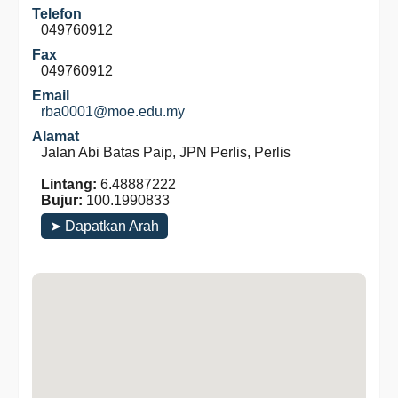
Telefon
049760912
Fax
049760912
Email
rba0001@moe.edu.my
Alamat
Jalan Abi Batas Paip, JPN Perlis, Perlis
Lintang:
6.48887222
Bujur:
100.1990833
➤ Dapatkan Arah