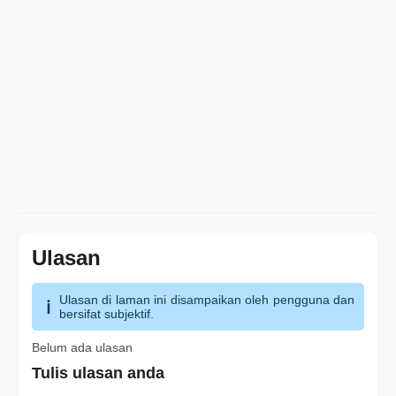
Ulasan
Ulasan di laman ini disampaikan oleh pengguna dan
bersifat subjektif.
Belum ada ulasan
Tulis ulasan anda