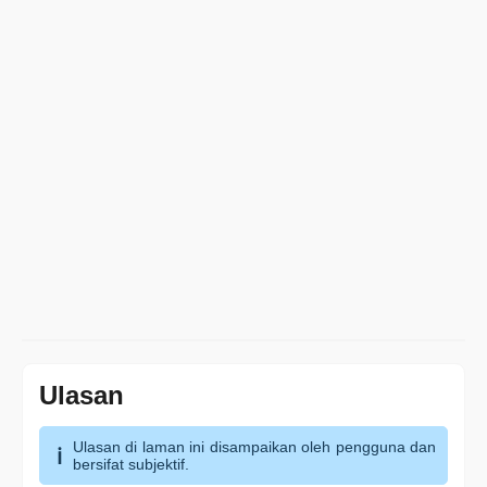
Ulasan
Ulasan di laman ini disampaikan oleh pengguna dan
bersifat subjektif.