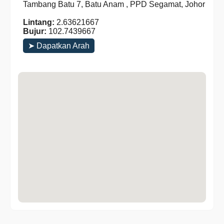
Tambang Batu 7, Batu Anam , PPD Segamat, Johor
Lintang:
2.63621667
Bujur:
102.7439667
➤ Dapatkan Arah