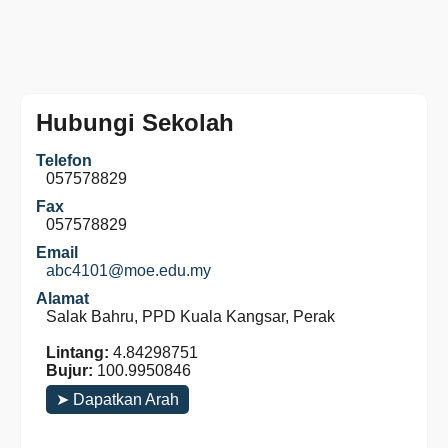
Hubungi Sekolah
Telefon
057578829
Fax
057578829
Email
abc4101@moe.edu.my
Alamat
Salak Bahru, PPD Kuala Kangsar, Perak
Lintang:
4.84298751
Bujur:
100.9950846
➤ Dapatkan Arah