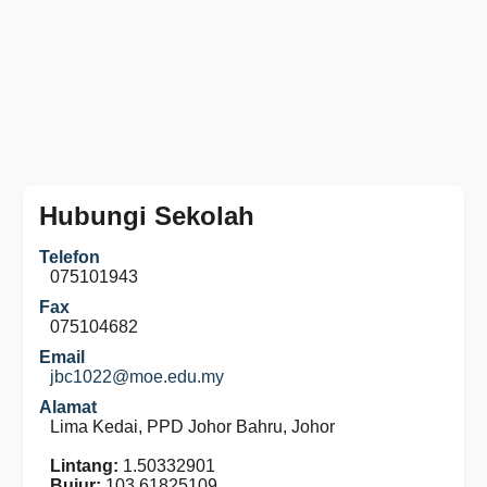
Hubungi Sekolah
Telefon
075101943
Fax
075104682
Email
jbc1022@moe.edu.my
Alamat
Lima Kedai, PPD Johor Bahru, Johor
Lintang:
1.50332901
Bujur:
103.61825109