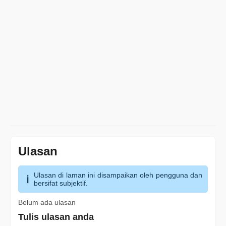
Ulasan
Ulasan di laman ini disampaikan oleh pengguna dan
bersifat subjektif.
Belum ada ulasan
Tulis ulasan anda