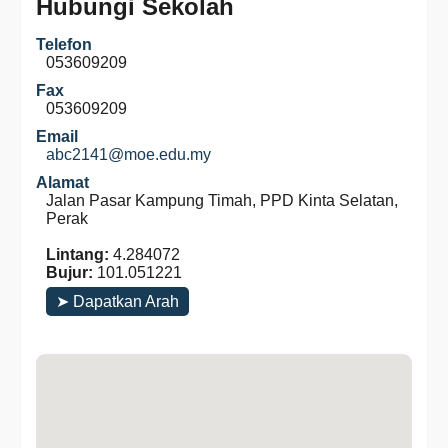
Hubungi Sekolah
Telefon
053609209
Fax
053609209
Email
abc2141@moe.edu.my
Alamat
Jalan Pasar Kampung Timah, PPD Kinta Selatan,
Perak
Lintang:
4.284072
Bujur:
101.051221
➤ Dapatkan Arah