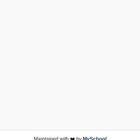
Maintained with ❤️ by
MySchool