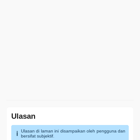
Ulasan
Ulasan di laman ini disampaikan oleh pengguna dan
bersifat subjektif.