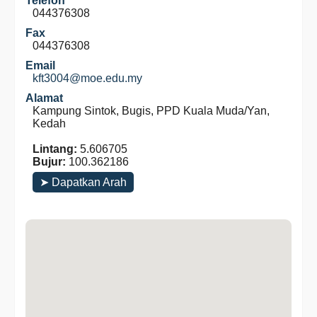
Telefon
044376308
Fax
044376308
Email
kft3004@moe.edu.my
Alamat
Kampung Sintok, Bugis, PPD Kuala Muda/Yan,
Kedah
Lintang:
5.606705
Bujur:
100.362186
➤ Dapatkan Arah