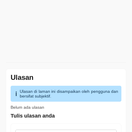
Ulasan
Ulasan di laman ini disampaikan oleh pengguna dan
bersifat subjektif.
Belum ada ulasan
Tulis ulasan anda