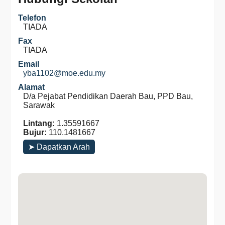
Telefon
TIADA
Fax
TIADA
Email
yba1102@moe.edu.my
Alamat
D/a Pejabat Pendidikan Daerah Bau, PPD Bau,
Sarawak
Lintang:
1.35591667
Bujur:
110.1481667
➤ Dapatkan Arah