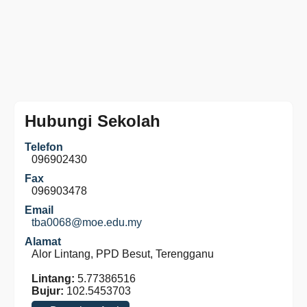
Hubungi Sekolah
Telefon
096902430
Fax
096903478
Email
tba0068@moe.edu.my
Alamat
Alor Lintang, PPD Besut, Terengganu
Lintang:
5.77386516
Bujur:
102.5453703