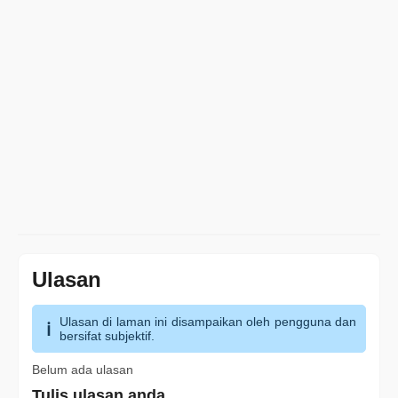
Ulasan
Ulasan di laman ini disampaikan oleh pengguna dan
bersifat subjektif.
Belum ada ulasan
Tulis ulasan anda