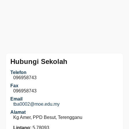
Hubungi Sekolah
Telefon
096958743
Fax
096958743
Email
tba0002@moe.edu.my
Alamat
Kg Amer, PPD Besut, Terengganu
Lintang:
5.78093