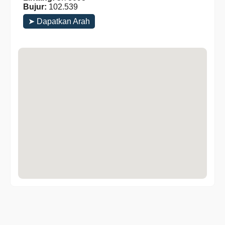
Bujur:
102.539
➤ Dapatkan Arah