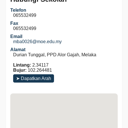
Telefon
065532499
Fax
065532499
Email
mba0026@moe.edu.my
Alamat
Durian Tunggal, PPD Alor Gajah, Melaka
Lintang:
2.34117
Bujur:
102.264481
➤ Dapatkan Arah