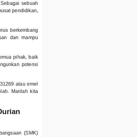
. Sebagai sebuah
pusat pendidikan,
terus berkembang
asan dan mampu
emua pihak, baik
angunkan potensi
531269 atau emel
h. Marilah kita
Durian
ebangsaan (SMK)