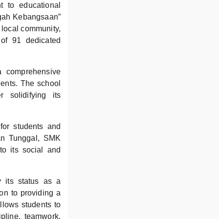
 to educational
ngah Kebangsaan”
 local community,
 of 91 dedicated
 a comprehensive
udents. The school
 solidifying its
for students and
ian Tunggal, SMK
to its social and
 its status as a
on to providing a
llows students to
ipline, teamwork,