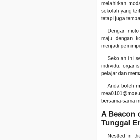
melahirkan moda
sekolah yang ter
tetapi juga temp
Dengan moto 
maju dengan k
menjadi pemimp
Sekolah ini s
individu, organ
pelajar dan mema
Anda boleh m
mea0101@moe.ed
bersama-sama me
A Beacon 
Tunggal E
Nestled in t