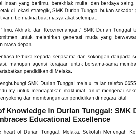
l insan yang berilmu, berakhlak mulia, dan berdaya saing
letak di lokasi strategik, SMK Durian Tunggal bukan sekadar 
at yang bermakna buat masyarakat setempat.
“Ilmu, Akhlak, dan Kecemerlangan,” SMK Durian Tunggal 
omitmen untuk melahirkan generasi muda yang berwaw
in masa depan.
entiasa terbuka kepada kerjasama dan sokongan daripada s
isasi, mahupun agensi kerajaan untuk bersama-sama memb
rtabatkan pendidikan di Melaka.
enghubungi SMK Durian Tunggal melalui talian telefon 065
u.my untuk mendapatkan maklumat lanjut mengenai sekola
nyokong dan membangunkan pendidikan di negara kita!
of Knowledge in Durian Tunggal: SMK 
mbraces Educational Excellence
he heart of Durian Tunggal, Melaka, Sekolah Menengah K