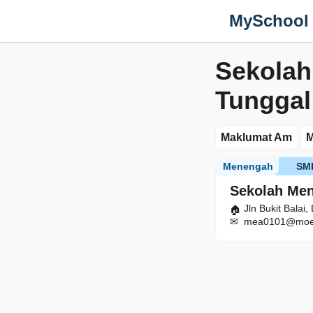
MySchool
Sekolah
Tunggal
Maklumat Am
M
Menengah
SM
Sekolah Men
Jln Bukit Balai
mea0101@moe