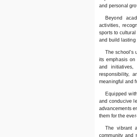
and personal gro
Beyond acade
activities, reco
sports to cultura
and build lasting
The school’s u
its emphasis on 
and initiatives
responsibility, 
meaningful and ful
Equipped with
and conducive le
advancements ens
them for the ever
The vibrant 
community and sh