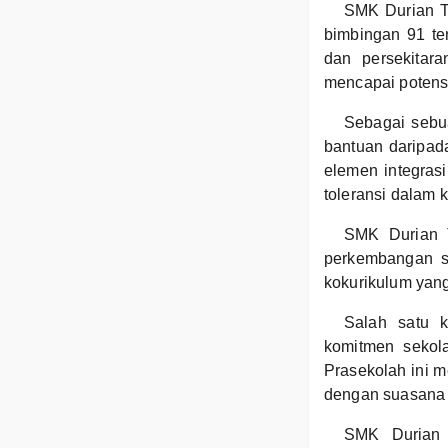
SMK Durian T
bimbingan 91 t
dan persekitara
mencapai poten
Sebagai sebu
bantuan daripad
elemen integras
toleransi dalam k
SMK Durian T
perkembangan sa
kokurikulum yang
Salah satu k
komitmen sekola
Prasekolah ini 
dengan suasana 
SMK Durian T