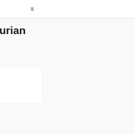
☰
urian