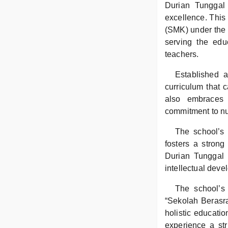
Durian Tunggal
excellence. Thi
(SMK) under the 
serving the edu
teachers.
Established 
curriculum that c
also embraces t
commitment to nu
The school’s 
fosters a stron
Durian Tunggal t
intellectual deve
The school’s 
“Sekolah Berasra
holistic educati
experience a str