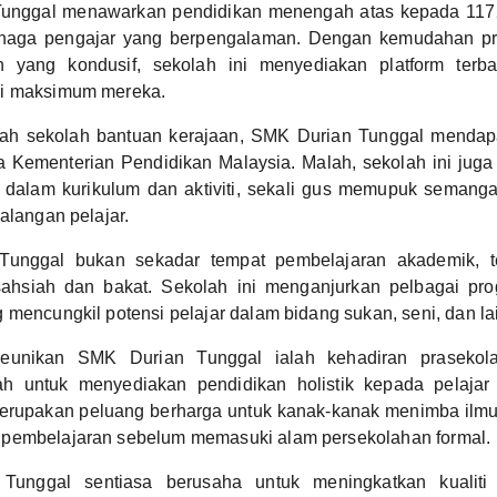
unggal menawarkan pendidikan menengah atas kepada 1172
enaga pengajar yang berpengalaman. Dengan kemudahan pr
n yang kondusif, sekolah ini menyediakan platform terba
si maksimum mereka.
ah sekolah bantuan kerajaan, SMK Durian Tunggal mendap
a Kementerian Pendidikan Malaysia. Malah, sekolah ini ju
i dalam kurikulum dan aktiviti, sekali gus memupuk semang
alangan pelajar.
unggal bukan sekadar tempat pembelajaran akademik, te
hsiah dan bakat. Sekolah ini menganjurkan pelbagai prog
 mencungkil potensi pelajar dalam bidang sukan, seni, dan lai
eunikan SMK Durian Tunggal ialah kehadiran prasekol
h untuk menyediakan pendidikan holistik kepada pelajar
merupakan peluang berharga untuk kanak-kanak menimba ilmu
pembelajaran sebelum memasuki alam persekolahan formal.
unggal sentiasa berusaha untuk meningkatkan kualiti