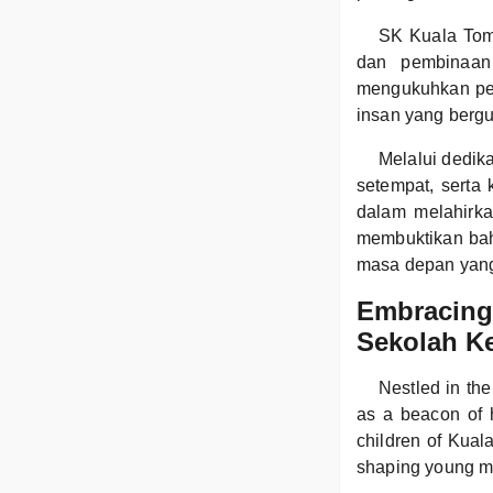
SK Kuala Toma
dan pembinaan 
mengukuhkan pe
insan yang berg
Melalui dedik
setempat, serta
dalam melahirka
membuktikan ba
masa depan yan
Embracing 
Sekolah K
Nestled in th
as a beacon of h
children of Kual
shaping young min