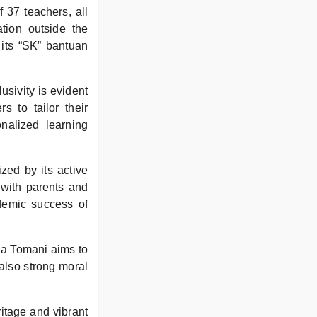
 37 teachers, all
ation outside the
 its “SK” bantuan
usivity is evident
s to tailor their
nalized learning
zed by its active
 with parents and
ademic success of
la Tomani aims to
also strong moral
ritage and vibrant