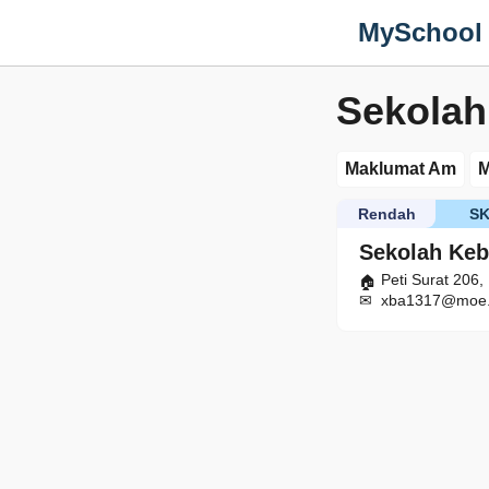
MySchool
Sekolah
Maklumat Am
M
Rendah
S
Sekolah Keb
Peti Surat 206
xba1317@moe.