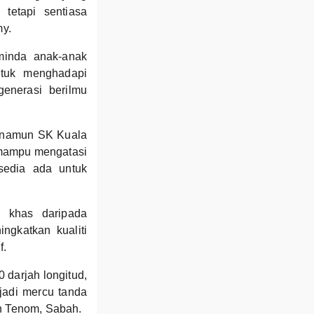
 tetapi sentiasa
y.
minda anak-anak
ntuk menghadapi
enerasi berilmu
, namun SK Kuala
 mampu mengatasi
sedia ada untuk
 khas daripada
ngkatkan kualiti
f.
 darjah longitud,
jadi mercu tanda
ah Tenom, Sabah.