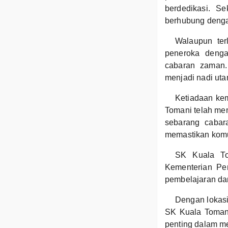
berdedikasi. Se
berhubung denga
Walaupun ter
peneroka denga
cabaran zaman.
menjadi nadi uta
Ketiadaan kem
Tomani telah me
sebarang cabar
memastikan komun
SK Kuala To
Kementerian Pen
pembelajaran dan
Dengan lokasi 
SK Kuala Tomani
penting dalam me