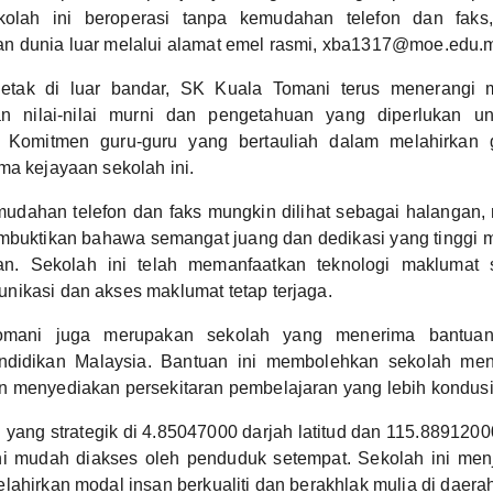
kolah ini beroperasi tanpa kemudahan telefon dan faks,
n dunia luar melalui alamat emel rasmi, xba1317@moe.edu.m
letak di luar bandar, SK Kuala Tomani terus menerangi 
n nilai-nilai murni dan pengetahuan yang diperlukan u
 Komitmen guru-guru yang bertauliah dalam melahirkan g
ma kejayaan sekolah ini.
udahan telefon dan faks mungkin dilihat sebagai halangan
mbuktikan bahawa semangat juang dan dedikasi yang tinggi
an. Sekolah ini telah memanfaatkan teknologi maklumat 
ikasi dan akses maklumat tetap terjaga.
mani juga merupakan sekolah yang menerima bantuan
didikan Malaysia. Bantuan ini membolehkan sekolah meni
 menyediakan persekitaran pembelajaran yang lebih kondusi
yang strategik di 4.85047000 darjah latitud dan 115.88912000
 mudah diakses oleh penduduk setempat. Sekolah ini men
lahirkan modal insan berkualiti dan berakhlak mulia di daer