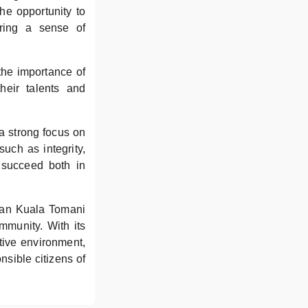
the opportunity to
ering a sense of
he importance of
their talents and
a strong focus on
uch as integrity,
o succeed both in
aan Kuala Tomani
mmunity. With its
tive environment,
nsible citizens of