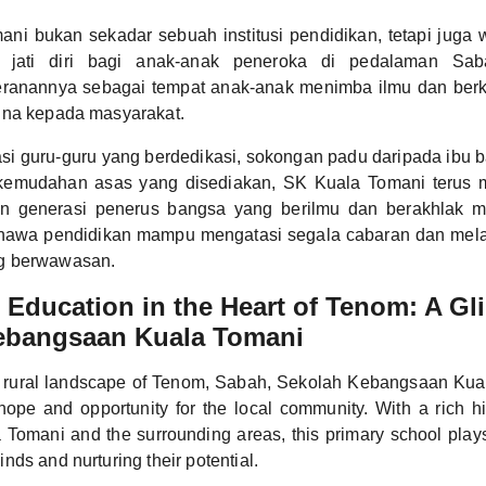
ni bukan sekadar sebuah institusi pendidikan, tetapi juga
jati diri bagi anak-anak peneroka di pedalaman Sab
ranannya sebagai tempat anak-anak menimba ilmu dan ber
una kepada masyarakat.
asi guru-guru yang berdedikasi, sokongan padu daripada ibu 
 kemudahan asas yang disediakan, SK Kuala Tomani terus 
n generasi penerus bangsa yang berilmu dan berakhlak mu
hawa pendidikan mampu mengatasi segala cabaran dan mela
g berwawasan.
Education in the Heart of Tenom: A Gl
ebangsaan Kuala Tomani
e rural landscape of Tenom, Sabah, Sekolah Kebangsaan Kua
ope and opportunity for the local community. With a rich hi
a Tomani and the surrounding areas, this primary school plays 
ds and nurturing their potential.