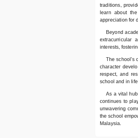
traditions, provi
learn about the
appreciation for 
Beyond acade
extracurricular 
interests, foster
The school’s d
character develo
respect, and res
school and in life
As a vital h
continues to pla
unwavering commi
the school empowe
Malaysia.