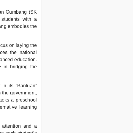
saan Gumbang (SK
students with a
bang embodies the
ocus on laying the
ces the national
lanced education.
e in bridging the
 in its “Bantuan”
m the government,
lacks a preschool
ernative learning
 attention and a