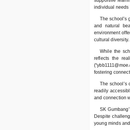
supportive learni
individual needs
The school’s g
and natural bea
environment offer
cultural diversity.
While the sch
reflects the re
(“ybb1111@moe.e
fostering connec
The school’s c
readily accessibl
and connection wi
SK Gumbang’s s
Despite challeng
young minds and 