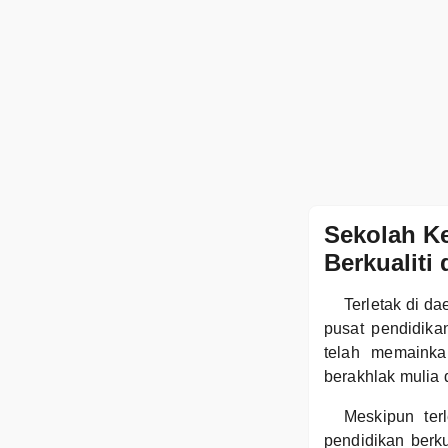
Sekolah K
Berkualiti
Terletak di d
pusat pendidika
telah memainka
berakhlak mulia 
Meskipun ter
pendidikan berku