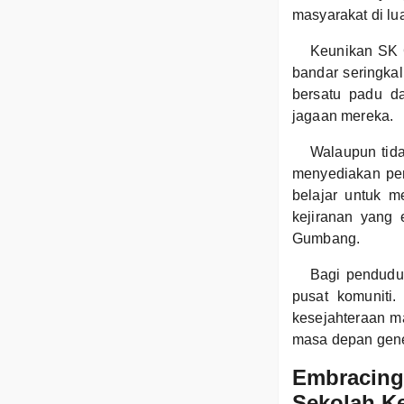
masyarakat di lu
Keunikan SK G
bandar seringkal
bersatu padu d
jagaan mereka.
Walaupun tid
menyediakan pen
belajar untuk 
kejiranan yang
Gumbang.
Bagi pendudu
pusat komuniti
kesejahteraan 
masa depan gene
Embracing 
Sekolah 