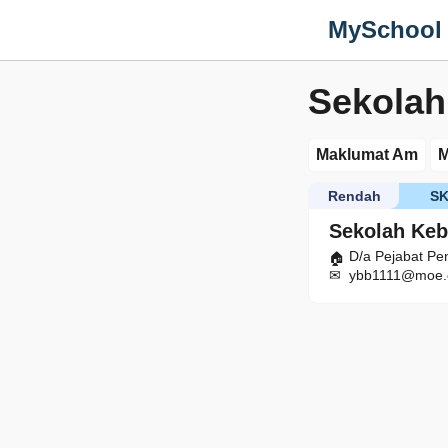
MySchool
Sekola
Maklumat Am
M
Rendah
S
Sekolah Ke
D/a Pejabat Pe
ybb1111@moe.