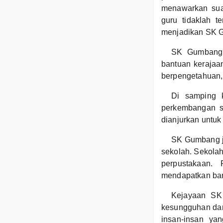
menawarkan sua
guru tidaklah t
menjadikan SK G
SK Gumbang 
bantuan kerajaa
berpengetahuan, 
Di samping 
perkembangan sa
dianjurkan untuk 
SK Gumbang ju
sekolah. Sekolah
perpustakaan. 
mendapatkan bant
Kejayaan SK
kesungguhan dan 
insan-insan ya