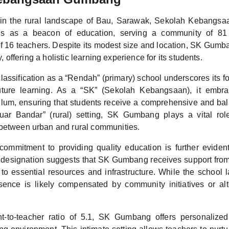
in the rural landscape of Bau, Sarawak, Sekolah Kebang
s as a beacon of education, serving a community of 81 
f 16 teachers. Despite its modest size and location, SK Gum
ty, offering a holistic learning experience for its students.
lassification as a “Rendah” (primary) school underscores its f
future learning. As a “SK” (Sekolah Kebangsaan), it embra
ulum, ensuring that students receive a comprehensive and ba
uar Bandar” (rural) setting, SK Gumbang plays a vital rol
between urban and rural communities.
commitment to providing quality education is further evident
is designation suggests that SK Gumbang receives support fro
to essential resources and infrastructure. While the school 
ence is likely compensated by community initiatives or alt
t-to-teacher ratio of 5.1, SK Gumbang offers personalized