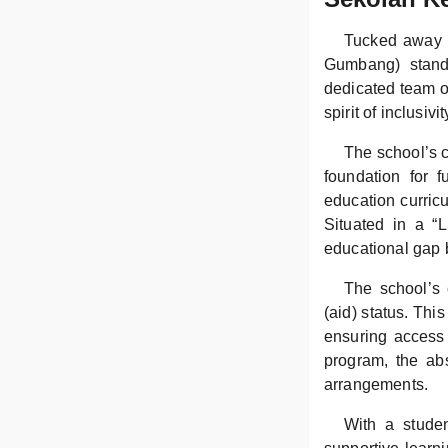
Tucked away 
Gumbang) stand
dedicated team o
spirit of inclusivi
The school’s c
foundation for 
education curric
Situated in a “L
educational gap 
The school’s 
(aid) status. Th
ensuring access 
program, the abs
arrangements.
With a studen