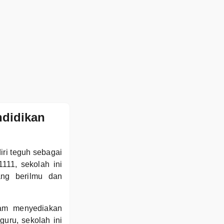
didikan
ri teguh sebagai
111, sekolah ini
ang berilmu dan
lam menyediakan
guru, sekolah ini