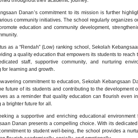
rted throughout their academic journey.
gsaan Danan’s commitment to its mission is further highligh
various community initiatives. The school regularly organizes
 promote education and community development, strengthenin
mmunity.
tatus as a “Rendah” (Low) ranking school, Sekolah Kebangsa
iding a quality education that empowers its students to reach the
dicated staff, supportive community, and nurturing envi
 for learning and growth.
nwavering commitment to education, Sekolah Kebangsaan Dan
he future of its students and contributing to the development 
rves as a reminder that quality education can flourish even i
 a brighter future for all.
eeking a supportive and enriching educational environment fo
an Danan presents a compelling choice. With its dedicated 
ommitment to student well-being, the school provides a nurt