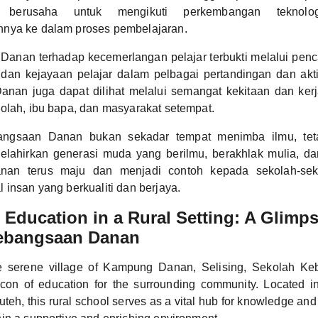
 berusaha untuk mengikuti perkembangan teknolo
nya ke dalam proses pembelajaran.
anan terhadap kecemerlangan pelajar terbukti melalui pen
an kejayaan pelajar dalam pelbagai pertandingan dan aktiv
nan juga dapat dilihat melalui semangat kekitaan dan ker
olah, ibu bapa, dan masyarakat setempat.
ngsaan Danan bukan sekadar tempat menimba ilmu, tet
melahirkan generasi muda yang berilmu, berakhlak mulia, da
n terus maju dan menjadi contoh kepada sekolah-sek
 insan yang berkualiti dan berjaya.
Education in a Rural Setting: A Glimps
ebangsaan Danan
he serene village of Kampung Danan, Selising, Sekolah 
con of education for the surrounding community. Located in
 Puteh, this rural school serves as a vital hub for knowledge and