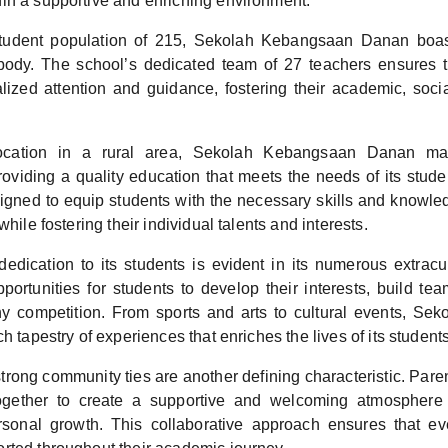
in a supportive and enriching environment.
student population of 215, Sekolah Kebangsaan Danan boas
body. The school’s dedicated team of 27 teachers ensures 
lized attention and guidance, fostering their academic, soci
location in a rural area, Sekolah Kebangsaan Danan mai
oviding a quality education that meets the needs of its stude
signed to equip students with the necessary skills and knowle
while fostering their individual talents and interests.
edication to its students is evident in its numerous extracurr
portunities for students to develop their interests, build tea
y competition. From sports and arts to cultural events, S
h tapestry of experiences that enriches the lives of its students
trong community ties are another defining characteristic. Pare
ogether to create a supportive and welcoming atmosphere
sonal growth. This collaborative approach ensures that ev