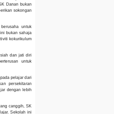
i SK Danan bukan
berikan sokongan
 berusaha untuk
sini bukan sahaja
iviti kokurikulum
ah dan jati diri
erterusan untuk
pada pelajar dari
an persekitaran
jar dengan lebih
yang canggih, SK
jar. Sekolah ini