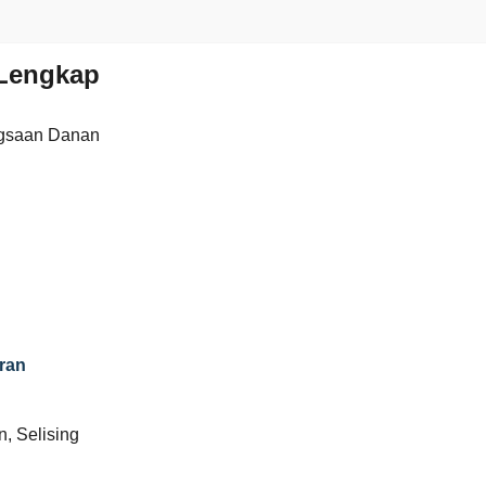
Lengkap
gsaan Danan
ran
 Selising