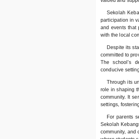
valued and suppo
Sekolah Keban
participation in 
and events that
with the local co
Despite its s
committed to prov
The school’s de
conducive setting
Through its u
role in shaping t
community. It se
settings, fostering
For parents s
Sekolah Kebangsa
community, and c