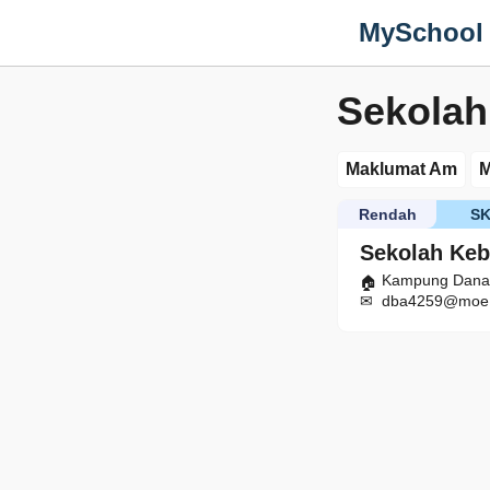
MySchool
Sekola
Maklumat Am
M
Rendah
S
Sekolah Ke
Kampung Danan,
dba4259@moe