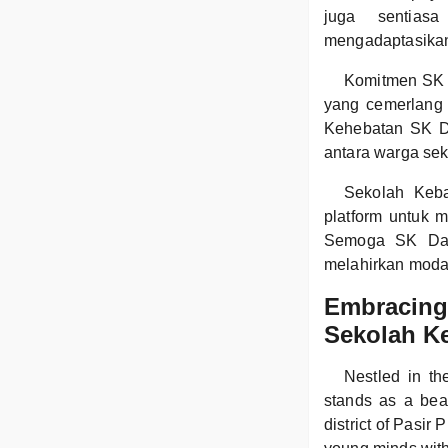
juga sentiasa
mengadaptasikan
Komitmen SK D
yang cemerlang d
Kehebatan SK Da
antara warga sek
Sekolah Keba
platform untuk 
Semoga SK Dana
melahirkan modal
Embracing 
Sekolah K
Nestled in t
stands as a bea
district of Pasir