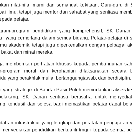
an nilai-nilai murni dan semangat kekitaan. Guru-guru d
ai ilmu, tetapi juga mentor dan sahabat yang sentiasa mem
pada pelajar.
gram-program pendidikan yang komprehensif, SK Danan
ar yang cemerlang dalam semua bidang. Pelajar-pelajar di 
lmu akademik, tetapi juga diperkenalkan dengan pelbagai akt
 bakat dan minat mereka.
a memberikan perhatian khusus kepada pembangunan sahsi
am-program moral dan kerohanian dilaksanakan secara b
du yang berakhlak mulia, bertanggungjawab, dan berdisiplin.
h yang strategik di Bandar Pasir Puteh memudahkan akses ke
 belakang. SK Danan sentiasa berusaha untuk menyediak
ng kondusif dan selesa bagi memastikan pelajar dapat bela
han infrastruktur yang lengkap dan peralatan pengajaran 
menyediakan pendidikan berkualiti tinggi kepada semua pela