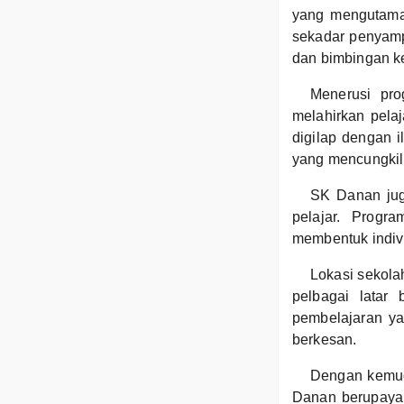
yang mengutamak
sekadar penyamp
dan bimbingan ke
Menerusi pro
melahirkan pelaj
digilap dengan i
yang mencungkil
SK Danan jug
pelajar. Progr
membentuk indivi
Lokasi sekola
pelbagai latar
pembelajaran ya
berkesan.
Dengan kemuda
Danan berupaya 