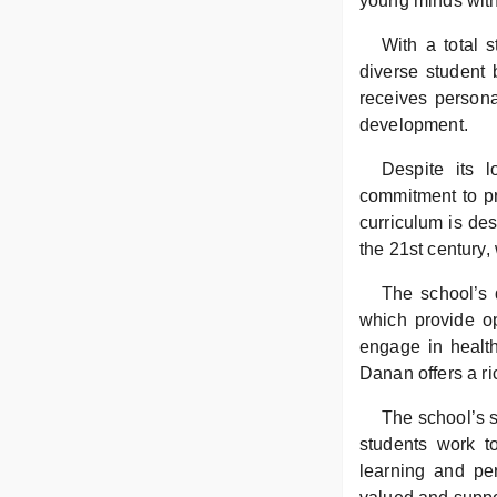
young minds with
With a total 
diverse student 
receives persona
development.
Despite its 
commitment to pr
curriculum is de
the 21st century, 
The school’s d
which provide op
engage in health
Danan offers a ric
The school’s s
students work t
learning and per