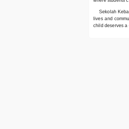
where students ca
Sekolah Keban
lives and commun
child deserves a 