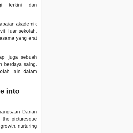
gi terkini dan
capaian akademik
iti luar sekolah.
jasama yang erat
api juga sebuah
n berdaya saing.
olah lain dalam
e into
Kebangsaan Danan
 the picturesque
 growth, nurturing