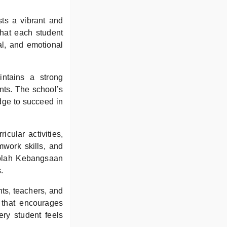
ts a vibrant and
that each student
al, and emotional
ntains a strong
nts. The school’s
dge to succeed in
icular activities,
mwork skills, and
ekolah Kebangsaan
.
nts, teachers, and
 that encourages
ery student feels