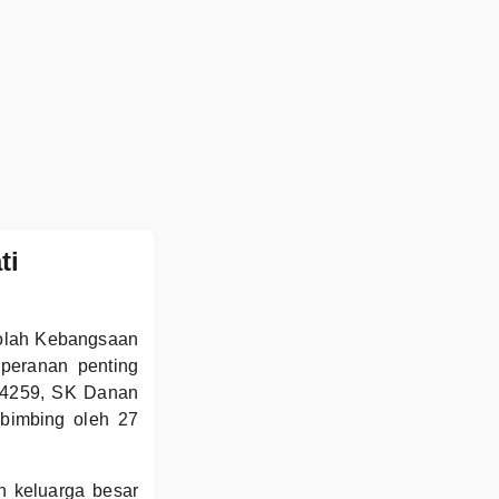
ti
kolah Kebangsaan
peranan penting
A4259, SK Danan
ibimbing oleh 27
h keluarga besar