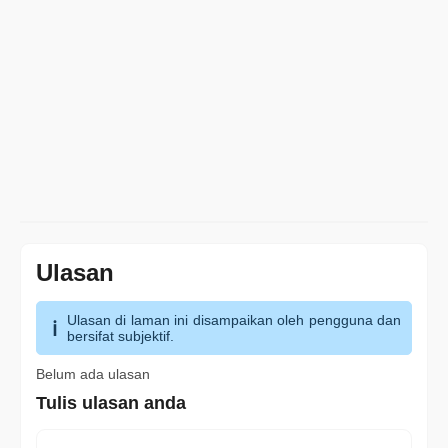
Ulasan
Ulasan di laman ini disampaikan oleh pengguna dan
bersifat subjektif.
Belum ada ulasan
Tulis ulasan anda