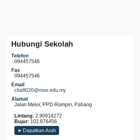
Hubungi Sekolah
Telefon
094457546
Fax
094457546
Email
cba8020@moe.edu.my
Alamat
Jalan Melor, PPD Rompin, Pahang
Lintang:
2.90914272
Bujur:
102.876456
➤ Dapatkan Arah