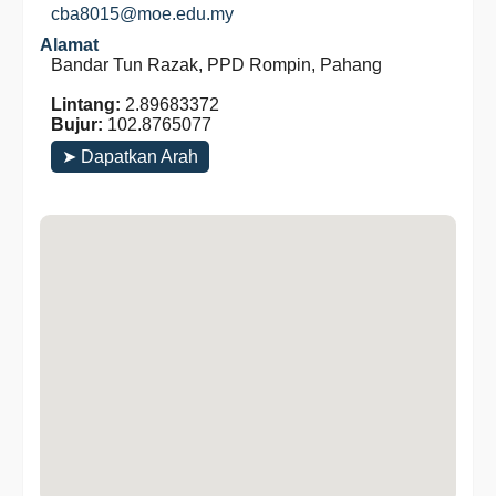
cba8015@moe.edu.my
Alamat
Bandar Tun Razak, PPD Rompin, Pahang
Lintang:
2.89683372
Bujur:
102.8765077
➤ Dapatkan Arah