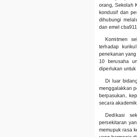
orang, Sekolah 
kondusif dan pe
dihubungi melal
dan emel cba91
Komitmen sek
terhadap kurik
penekanan yang 
10 berusaha un
diperlukan untu
Di luar bidan
menggalakkan pel
berpasukan, kep
secara akademik
Dedikasi se
persekitaran ya
memupuk rasa ke