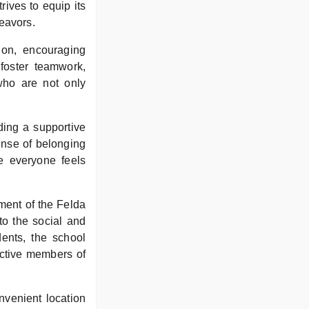
ives to equip its
deavors.
ion, encouraging
s foster teamwork,
who are not only
iding a supportive
sense of belonging
e everyone feels
ment of the Felda
to the social and
dents, the school
uctive members of
nvenient location