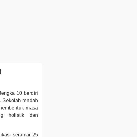
i
engka 10 berdiri
. Sekolah rendah
m membentuk masa
g holistik dan
ikasi seramai 25