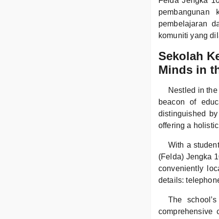
Felda Jengka 1
pembangunan k
pembelajaran d
komuniti yang di
Sekolah Ke
Minds in t
Nestled in th
beacon of educa
distinguished by 
offering a holist
With a studen
(Felda) Jengka 1
conveniently lo
details: teleph
The school’s
comprehensive cu