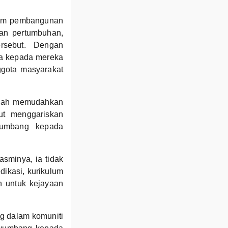
lam pembangunan
dan pertumbuhan,
rsebut. Dengan
sa kepada mereka
ggota masyarakat
kolah memudahkan
ut menggariskan
yumbang kepada
asminya, ia tidak
ikasi, kurikulum
h untuk kejayaan
g dalam komuniti