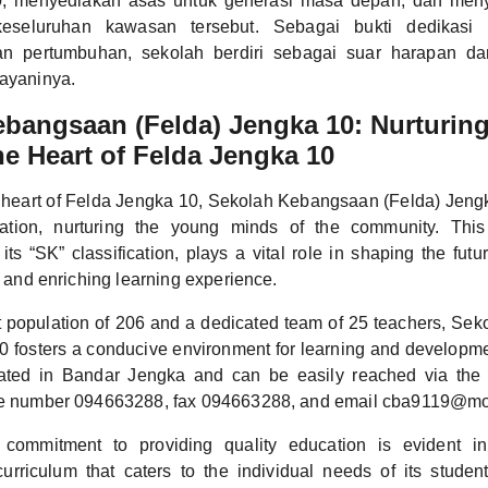
0, menyediakan asas untuk generasi masa depan, dan me
eseluruhan kawasan tersebut. Sebagai bukti dedikasi
an pertumbuhan, sekolah berdiri sebagai suar harapan da
layaninya.
bangsaan (Felda) Jengka 10: Nurturin
he Heart of Felda Jengka 10
e heart of Felda Jengka 10, Sekolah Kebangsaan (Felda) Jeng
tion, nurturing the young minds of the community. This
its “SK” classification, plays a vital role in shaping the futur
ic and enriching learning experience.
t population of 206 and a dedicated team of 25 teachers, S
0 fosters a conducive environment for learning and developme
cated in Bandar Jengka and can be easily reached via the 
one number 094663288, fax 094663288, and email cba9119@m
 commitment to providing quality education is evident i
rriculum that caters to the individual needs of its studen