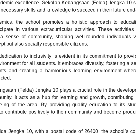
emic excellence, Sekolah Kebangsaan (Felda) Jengka 10 str
 necessary skills and knowledge to succeed in their future en
mics, the school promotes a holistic approach to educat
cipate in various extracurricular activities. These activitie
 a sense of community, shaping well-rounded individuals 
t but also socially responsible citizens.
edication to inclusivity is evident in its commitment to prov
ironment for all students. It embraces diversity, fostering a 
nts and creating a harmonious learning environment wher
cted.
gsaan (Felda) Jengka 10 plays a crucial role in the develop
ity. It acts as a hub for learning and growth, contributing 
ing of the area. By providing quality education to its stu
 contribute positively to their community and become prod
lda Jengka 10, with a postal code of 26400, the school’s co