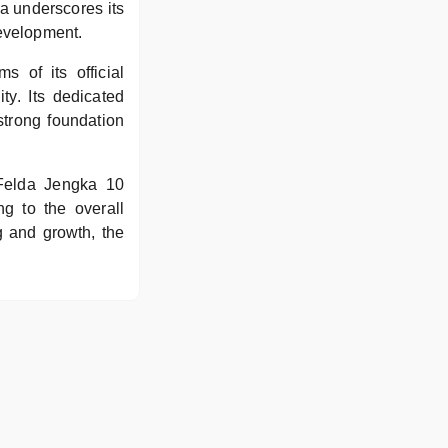
ea underscores its
development.
 of its official
ty. Its dedicated
strong foundation
 Felda Jengka 10
ng to the overall
g and growth, the