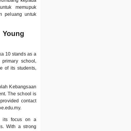
nyumbang kepada
 untuk memupuk
n peluang untuk
g Young
ka 10 stands as a
 primary school,
e of its students,
ekolah Kebangsaan
nt. The school is
provided contact
oe.edu.my.
n its focus on a
ts. With a strong