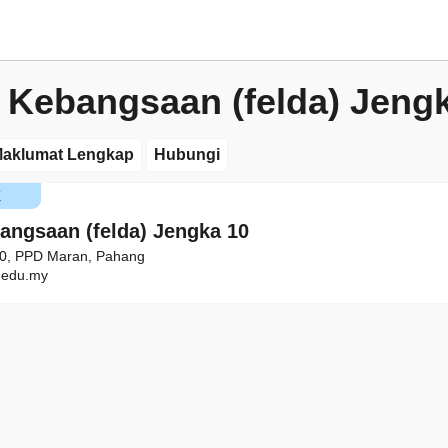
 Kebangsaan (felda) Jeng
aklumat Lengkap
Hubungi
K
angsaan (felda) Jengka 10
10, PPD Maran, Pahang
edu.my