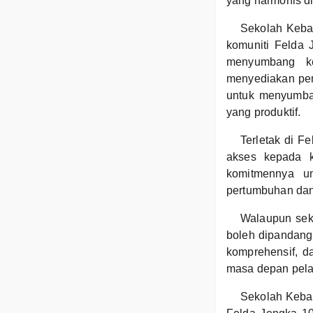
yang harmonis d
Sekolah Keba
komuniti Felda 
menyumbang ke
menyediakan pen
untuk menyumban
yang produktif.
Terletak di F
akses kepada k
komitmennya u
pertumbuhan da
Walaupun sekol
boleh dipandang
komprehensif, d
masa depan pelaj
Sekolah Keban