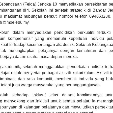
Kebangsaan (Felda) Jengka 10 menyediakan persekitaran p
mbangunan diri. Sekolah ini terletak strategik di Bandar 
ui maklumat hubungan berikut: nombor telefon 094663288,
19@moe.edu.my.
olah dalam menyediakan pendidikan berkualiti terbukti
ulum komprehensif yang memenuhi keperluan individu pel
kuat terhadap kecemerlangan akademik, Sekolah Kebangsaa
tuk melengkapkan pelajarnya dengan kemahiran dan p
k berjaya dalam usaha masa depan mereka.
g akademik, sekolah menggalakkan pendekatan holistik terh
ajar untuk menyertai pelbagai aktiviti kokurikulum. Aktiviti 
impinan, dan rasa komuniti, membentuk individu yang bu
 tetapi juga warga masyarakat yang bertanggungjawab.
kolah terhadap inklusif jelas dalam komitmennya unt
ng menyokong dan inklusif untuk semua pelajar. Ia merangk
punyaan di kalangan pelajarnya dan mewujudkan persekita