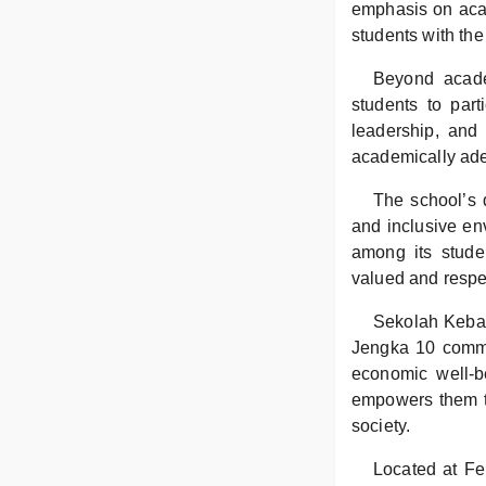
emphasis on acad
students with the
Beyond acade
students to parti
leadership, and
academically adep
The school’s d
and inclusive env
among its stude
valued and respe
Sekolah Keban
Jengka 10 commun
economic well-be
empowers them to
society.
Located at Fe