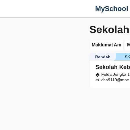
MySchool
Sekolah
Maklumat Am
M
Rendah
S
Sekolah Keb
Felda Jengka 
cba9119@moe.