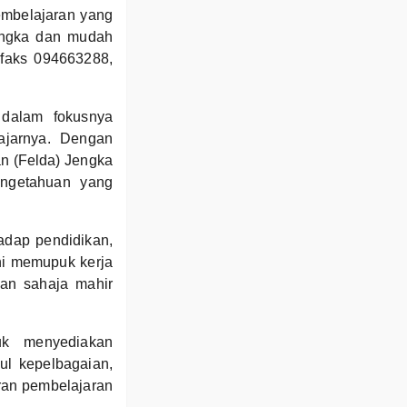
embelajaran yang
Jengka dan mudah
 faks 094663288,
 dalam fokusnya
ajarnya. Dengan
n (Felda) Jengka
engetahuan yang
adap pendidikan,
ini memupuk kerja
kan sahaja mahir
uk menyediakan
ul kepelbagaian,
ran pembelajaran