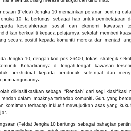
i mana semua orang merasa dihargai dan dihormati.
ngsaan (Felda) Jengka 10 memainkan peranan penting da
Jengka 10. Ia berfungsi sebagai hab untuk pembelajaran 
pada kesejahteraan sosial dan ekonomi kawasan te
didikan berkualiti kepada pelajarnya, sekolah memberi kua
g secara positif kepada komuniti mereka dan menjadi an
elda Jengka 10, dengan kod pos 26400, lokasi strategik se
omuniti. Kehadirannya di tengah-tengah kawasan terseb
ntuk berkhidmat kepada penduduk setempat dan men
n pembangunannya.
ah diklasifikasikan sebagai “Rendah” dari segi klasifikasi r
 rendah dalam impaknya terhadap komuniti. Guru yang berded
an komitmen terhadap inklusif mewujudkan asas yang kuku
ar.
gsaan (Felda) Jengka 10 berfungsi sebagai bahagian pentin