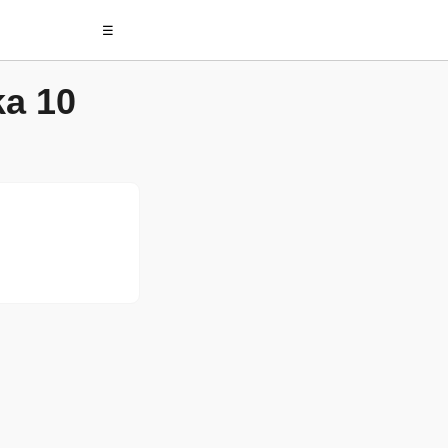
☰
ka 10