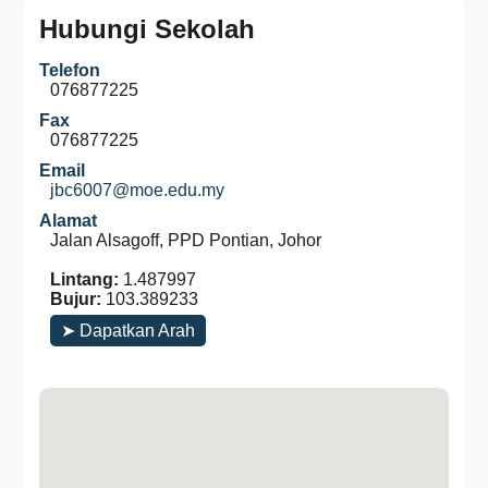
Hubungi Sekolah
Telefon
076877225
Fax
076877225
Email
jbc6007@moe.edu.my
Alamat
Jalan Alsagoff, PPD Pontian, Johor
Lintang:
1.487997
Bujur:
103.389233
➤ Dapatkan Arah