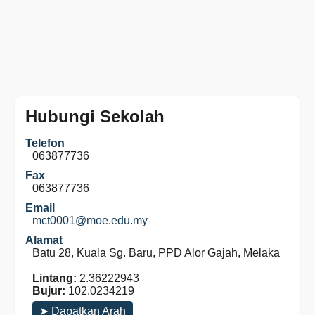
Hubungi Sekolah
Telefon
063877736
Fax
063877736
Email
mct0001@moe.edu.my
Alamat
Batu 28, Kuala Sg. Baru, PPD Alor Gajah, Melaka
Lintang:
2.36222943
Bujur:
102.0234219
➤ Dapatkan Arah