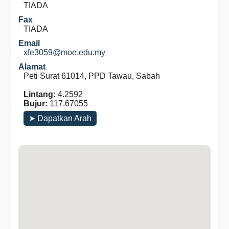
TIADA
Fax
TIADA
Email
xfe3059@moe.edu.my
Alamat
Peti Surat 61014, PPD Tawau, Sabah
Lintang:
4.2592
Bujur:
117.67055
➤ Dapatkan Arah