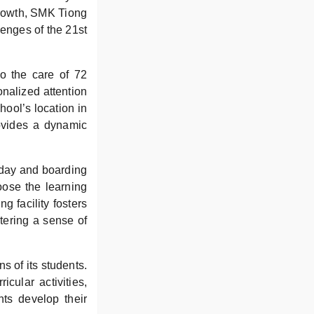
growth, SMK Tiong
lenges of the 21st
to the care of 72
onalized attention
hool’s location in
rovides a dynamic
day and boarding
hoose the learning
g facility fosters
tering a sense of
s of its students.
cular activities,
nts develop their