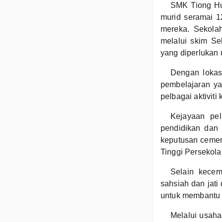
SMK Tiong Hu
murid seramai 
mereka. Sekola
melalui skim S
yang diperlukan
Dengan lokas
pembelajaran ya
pelbagai aktivit
Kejayaan pel
pendidikan dan 
keputusan cemerl
Tinggi Persekol
Selain kecem
sahsiah dan jati
untuk membantu 
Melalui usaha