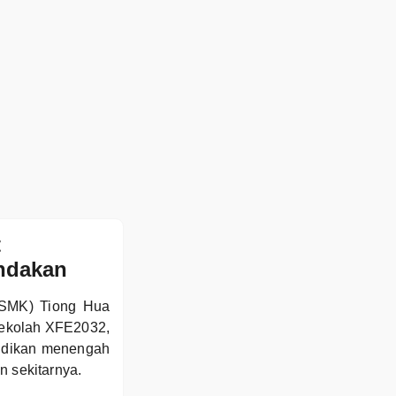
t
ndakan
(SMK) Tiong Hua
 sekolah XFE2032,
idikan menengah
n sekitarnya.