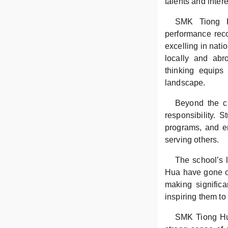
talents and inter
SMK Tiong Hu
performance reco
excelling in nati
locally and abro
thinking equips 
landscape.
Beyond the c
responsibility. 
programs, and en
serving others.
The school’s 
Hua have gone on
making significa
inspiring them to
SMK Tiong Hua’