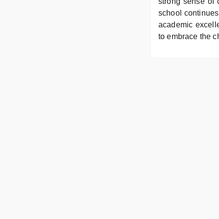
strong sense of 
school continues
academic excelle
to embrace the ch