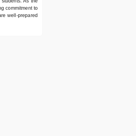
 students. As the
ing commitment to
are well-prepared