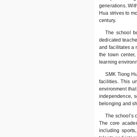
generations. Wit
Hua strives to mo
century.
The school bo
dedicated teacher
and facilitates a
the town center,
learning environm
SMK Tiong Hua
facilities. This 
environment that 
independence, se
belonging and sha
The school’s c
The core academi
including sports