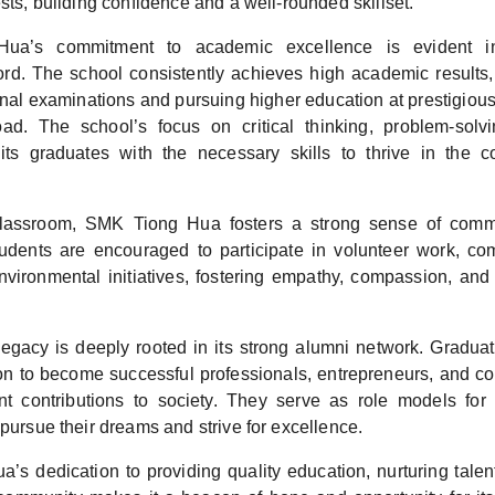
ests, building confidence and a well-rounded skillset.
a’s commitment to academic excellence is evident in
rd. The school consistently achieves high academic results, 
onal examinations and pursuing higher education at prestigious
ad. The school’s focus on critical thinking, problem-solv
its graduates with the necessary skills to thrive in the c
lassroom, SMK Tiong Hua fosters a strong sense of comm
Students are encouraged to participate in volunteer work, c
vironmental initiatives, fostering empathy, compassion, an
legacy is deeply rooted in its strong alumni network. Gradu
 to become successful professionals, entrepreneurs, and c
nt contributions to society. They serve as role models for 
 pursue their dreams and strive for excellence.
s dedication to providing quality education, nurturing talent