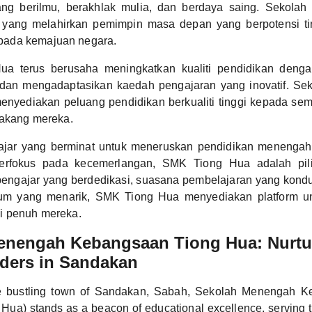
ng berilmu, berakhlak mulia, dan berdaya saing. Sekolah i
si yang melahirkan pemimpin masa depan yang berpotensi 
ada kemajuan negara.
a terus berusaha meningkatkan kualiti pendidikan deng
i dan mengadaptasikan kaedah pengajaran yang inovatif. Sek
nyediakan peluang pendidikan berkualiti tinggi kepada sem
lakang mereka.
lajar yang berminat untuk meneruskan pendidikan menengah
 berfokus pada kecemerlangan, SMK Tiong Hua adalah pili
engajar yang berdedikasi, suasana pembelajaran yang kondus
kulum yang menarik, SMK Tiong Hua menyediakan platform un
i penuh mereka.
enengah Kebangsaan Tiong Hua: Nurtu
ders in Sandakan
he bustling town of Sandakan, Sabah, Sekolah Menengah 
ua) stands as a beacon of educational excellence, serving 