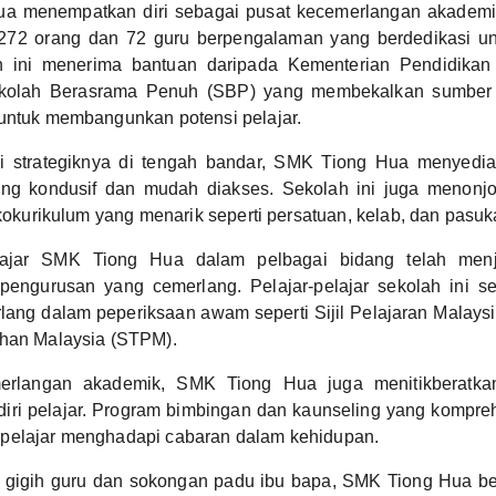
a menempatkan diri sebagai pusat kecemerlangan akademi
1272 orang dan 72 guru berpengalaman yang berdedikasi u
h ini menerima bantuan daripada Kementerian Pendidikan
ekolah Berasrama Penuh (SBP) yang membekalkan sumbe
 untuk membangunkan potensi pelajar.
i strategiknya di tengah bandar, SMK Tiong Hua menyedia
ng kondusif dan mudah diakses. Sekolah ini juga menonjo
i kokurikulum yang menarik seperti persatuan, kelab, dan pasu
ajar SMK Tiong Hua dalam pelbagai bidang telah menjad
pengurusan yang cemerlang. Pelajar-pelajar sekolah ini s
ang dalam peperiksaan awam seperti Sijil Pelajaran Malaysi
ahan Malaysia (STPM).
erlangan akademik, SMK Tiong Hua juga menitikberatk
 diri pelajar. Program bimbingan dan kaunseling yang kompre
pelajar menghadapi cabaran dalam kehidupan.
 gigih guru dan sokongan padu ibu bapa, SMK Tiong Hua be