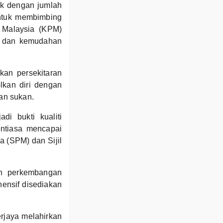
k dengan jumlah
ntuk membimbing
 Malaysia (KPM)
r dan kemudahan
kan persekitaran
lkan diri dengan
kan sukan.
i bukti kualiti
entiasa mencapai
a (SPM) dan Sijil
an perkembangan
hensif disediakan
rjaya melahirkan