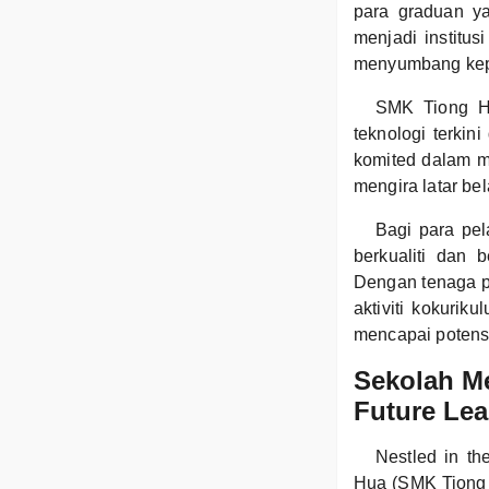
para graduan ya
menjadi institu
menyumbang kep
SMK Tiong Hu
teknologi terkin
komited dalam me
mengira latar be
Bagi para pe
berkualiti dan
Dengan tenaga p
aktiviti kokuri
mencapai potens
Sekolah M
Future Lea
Nestled in t
Hua (SMK Tiong H