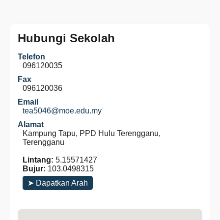
Hubungi Sekolah
Telefon
096120035
Fax
096120036
Email
tea5046@moe.edu.my
Alamat
Kampung Tapu, PPD Hulu Terengganu,
Terengganu
Lintang:
5.15571427
Bujur:
103.0498315
➤ Dapatkan Arah