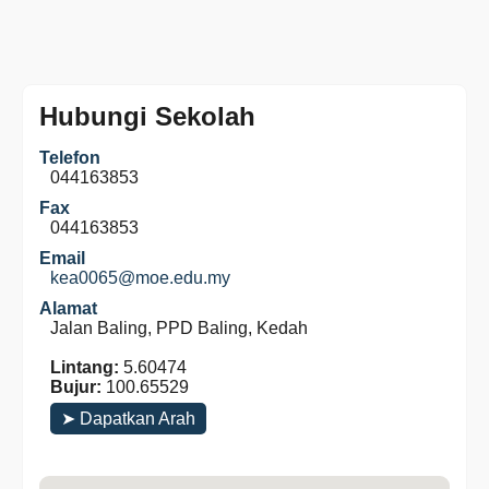
Hubungi Sekolah
Telefon
044163853
Fax
044163853
Email
kea0065@moe.edu.my
Alamat
Jalan Baling, PPD Baling, Kedah
Lintang:
5.60474
Bujur:
100.65529
➤ Dapatkan Arah