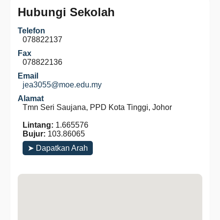
Hubungi Sekolah
Telefon
078822137
Fax
078822136
Email
jea3055@moe.edu.my
Alamat
Tmn Seri Saujana, PPD Kota Tinggi, Johor
Lintang:
1.665576
Bujur:
103.86065
➤ Dapatkan Arah