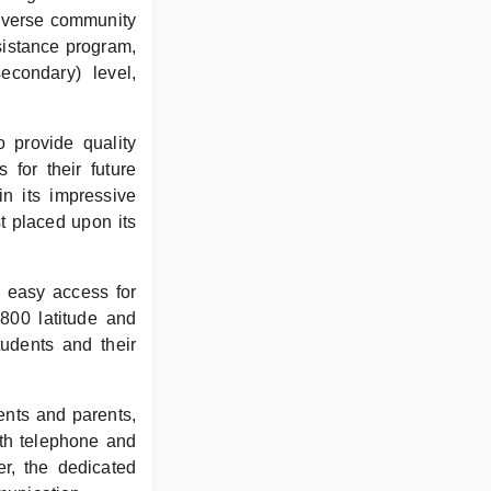
diverse community
sistance program,
econdary) level,
 provide quality
 for their future
n its impressive
st placed upon its
s easy access for
9800 latitude and
tudents and their
ents and parents,
oth telephone and
er, the dedicated