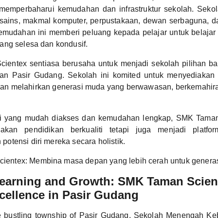
memperbaharui kemudahan dan infrastruktur sekolah. Sekola
ains, makmal komputer, perpustakaan, dewan serbaguna, 
emudahan ini memberi peluang kepada pelajar untuk belaja
ang selesa dan kondusif.
entex sentiasa berusaha untuk menjadi sekolah pilihan bagi
san Pasir Gudang. Sekolah ini komited untuk menyediakan
i dan melahirkan generasi muda yang berwawasan, berkemahir
i yang mudah diakses dan kemudahan lengkap, SMK Taman
akan pendidikan berkualiti tetapi juga menjadi platfor
tensi diri mereka secara holistik.
ientex: Membina masa depan yang lebih cerah untuk genera
Learning and Growth: SMK Taman Scien
cellence in Pasir Gudang
he bustling township of Pasir Gudang, Sekolah Menengah 