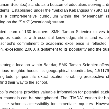
man Scientex) stands as a beacon of education, serving a 
udents. Established under the “Sekolah Kebangsaan” (SK) as
rs a comprehensive curriculum within the “Menengah” (s
sing on the “SMK” (vocational) stream.
ated team of 130 teachers, SMK Taman Scientex strives to
quips students with essential knowledge, skills, and values
school’s commitment to academic excellence is reflected i
n, exceeding 2,000, a testament to its popularity and the tru
 strategic location within Bandar, SMK Taman Scientex offer
rious neighborhoods. Its geographical coordinates, 1.5117
gitude, pinpoint its exact location, enabling prospective s
 find their way to the school.
ol’s website provides valuable information for potential stud
n channels can be strengthened. The “TIADA” entries for b
t the school’s accessibility for immediate inquiries. Howev