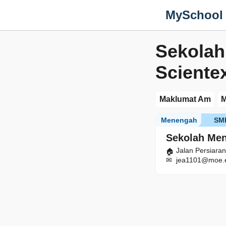
MySchool
Sekola
Sciente
Maklumat Am
M
Menengah
SM
Sekolah Me
Jalan Persiara
jea1101@moe.