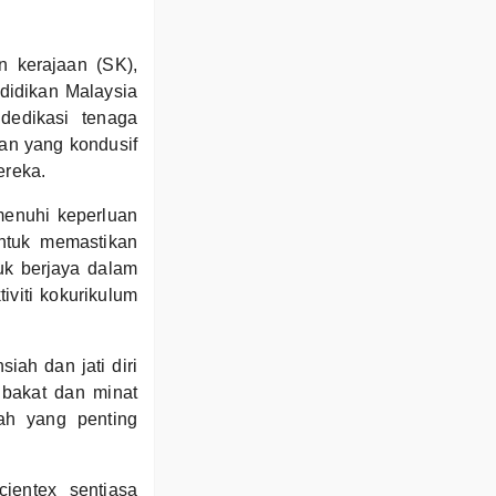
 kerajaan (SK),
idikan Malaysia
dedikasi tenaga
an yang kondusif
ereka.
enuhi keperluan
untuk memastikan
uk berjaya dalam
iviti kokurikulum
iah dan jati diri
 bakat dan minat
ah yang penting
ientex sentiasa