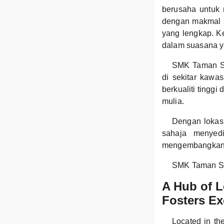
berusaha untuk 
dengan makmal s
yang lengkap. K
dalam suasana y
SMK Taman Sci
di sekitar kawa
berkualiti tingg
mulia.
Dengan lokas
sahaja menyedi
mengembangkan po
SMK Taman Sc
A Hub of 
Fosters Ex
Located in t