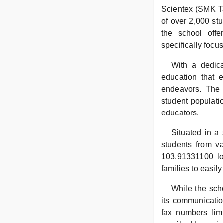
Scientex (SMK Ta
of over 2,000 st
the school offe
specifically focu
With a dedic
education that e
endeavors. The 
student populatio
educators.
Situated in a
students from va
103.91331100 lon
families to easily
While the scho
its communicatio
fax numbers limi