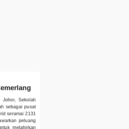
Cemerlang
, Johor, Sekolah
h sebagai pusat
urid seramai 2131
awarkan peluang
untuk melahirkan