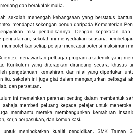
merlang dan berakhlak mulia.
ah sekolah menengah kebangsaan yang berstatus bantuan
ntex mendapat sokongan penuh daripada Kementerian Pend
njayakan misi pendidikannya. Dengan kepakaran dan 
erpengalaman, sekolah ini menyediakan suasana pembelajar
 membolehkan setiap pelajar mencapai potensi maksimum m
ientex menawarkan pelbagai program akademik yang mem
ar. Kurikulum yang diterapkan dirancang secara khusus 
leh pengetahuan, kemahiran, dan nilai yang diperlukan unt
n itu, sekolah ini juga giat dalam menganjurkan pelbagai akt
lab, dan persatuan.
rikulum ini memainkan peranan penting dalam membentuk sahs
an sahaja memberi peluang kepada pelajar untuk meneroka
 juga membantu mereka membangunkan kemahiran insani
an, kerja berpasukan, dan komunikasi.
untuk meningkatkan kualiti pendidikan, SMK Taman Sc