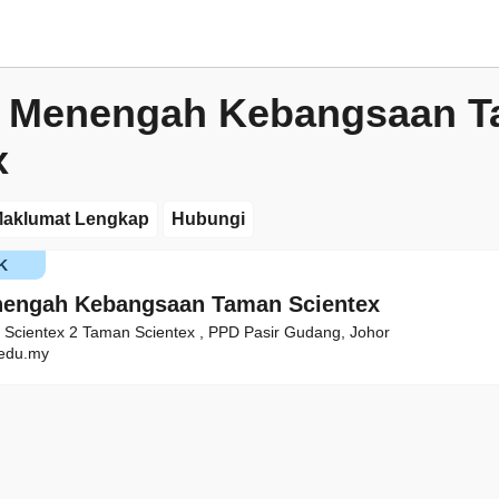
h Menengah Kebangsaan 
x
aklumat Lengkap
Hubungi
K
nengah Kebangsaan Taman Scientex
n Scientex 2 Taman Scientex , PPD Pasir Gudang, Johor
edu.my