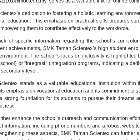
ea1101@moe.edu.my, serves as a valuable link for online com
ntex’s dedication to fostering a holistic learning environment
al education. This emphasis on practical skills prepares stud
empowering them to contribute effectively to the workforce.
ck of specific information regarding the school’s curriculum,
tudent achievements, SMK Taman Scientex’s high student enro
 environment. The school’s focus on inclusivity is highlighted
school) or “integrasi” (integration) programs, indicating a dedi
e secondary level.
entex stands as a valuable educational institution within 
its emphasis on vocational education and its commitment to st
a strong foundation for its students to pursue their dreams 
ociety.
rther enhance the school’s outreach and communication efforts
ct information, including phone numbers and a robust website
rengthening these aspects, SMK Taman Scientex can further sol