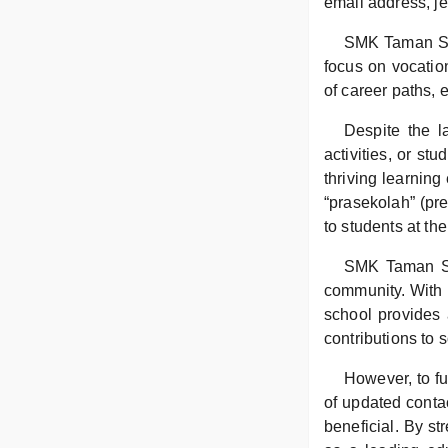
email address, j
SMK Taman Scie
focus on vocation
of career paths, 
Despite the la
activities, or s
thriving learning
“prasekolah” (pre
to students at th
SMK Taman Sci
community. With 
school provides 
contributions to s
However, to fu
of updated conta
beneficial. By st