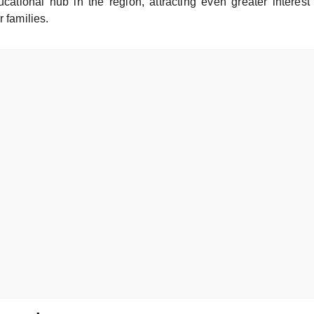
cational hub in the region, attracting even greater interest
r families.