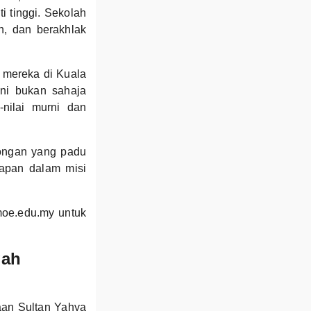
i tinggi. Sekolah
n, dan berakhlak
 mereka di Kuala
ini bukan sahaja
nilai murni dan
kongan yang padu
apan dalam misi
moe.edu.my untuk
gah
aan Sultan Yahya