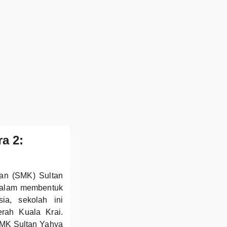
a 2:
aan (SMK) Sultan
 dalam membentuk
ia, sekolah ini
rah Kuala Krai.
SMK Sultan Yahya