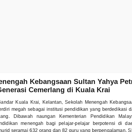
enengah Kebangsaan Sultan Yahya Petr
enerasi Cemerlang di Kuala Krai
 Bandar Kuala Krai, Kelantan, Sekolah Menengah Kebangs
erdiri megah sebagai institusi pendidikan yang berdedikasi
lang. Dibawah naungan Kementerian Pendidikan Malays
didikan menengah bagi pelajar-pelajar berpotensi di dae
urid seramai 632 orang dan 82 guru yang berpengalaman, 