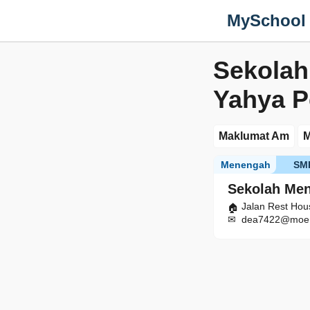
MySchool
Sekolah
Yahya P
Maklumat Am
M
Menengah
SM
Sekolah Men
Jalan Rest Hou
dea7422@moe