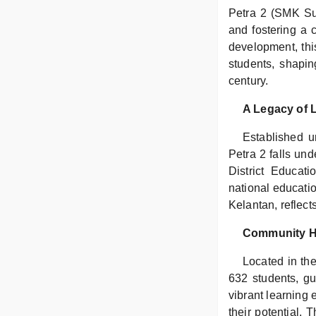
Petra 2 (SMK Su
and fostering a c
development, this
students, shapin
century.
A Legacy of 
Established u
Petra 2 falls un
District Educati
national educatio
Kelantan, reflect
Community H
Located in the
632 students, g
vibrant learning
their potential. 