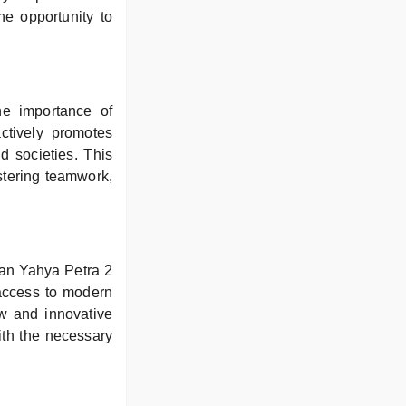
he opportunity to
e importance of
actively promotes
nd societies. This
ostering teamwork,
tan Yahya Petra 2
 access to modern
w and innovative
ith the necessary