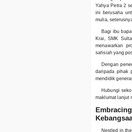
Yahya Petra 2 se
ini berusaha un
mulia, seterusn
Bagi ibu bapa
Krai, SMK Sulta
menawarkan pro
sahsiah yang posi
Dengan pener
daripada pihak
mendidik genera
Hubungi seko
maklumat lanjut
Embracing
Kebangsaa
Nestled in th