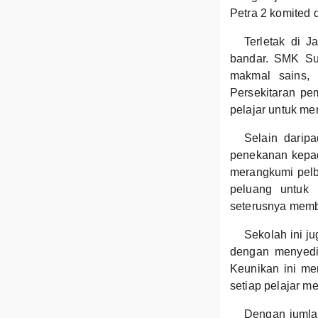
Petra 2 komited
Terletak di J
bandar. SMK Su
makmal sains,
Persekitaran pe
pelajar untuk me
Selain darip
penekanan kepad
merangkumi pelba
peluang untuk
seterusnya memben
Sekolah ini j
dengan menyedi
Keunikan ini me
setiap pelajar m
Dengan jumla