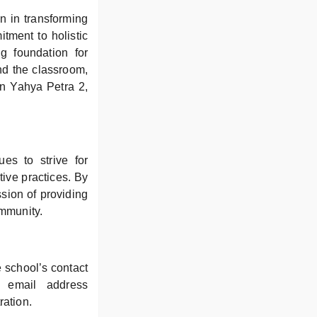
n in transforming
tment to holistic
g foundation for
nd the classroom,
an Yahya Petra 2,
es to strive for
ive practices. By
ssion of providing
ommunity.
e school’s contact
 email address
ation.