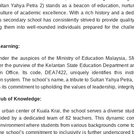
ltan Yahya Petra 2) stands as a beacon of education, nurtu
ulture of academic excellence. With a rich history and a dedi
 secondary school has consistently strived to provide quality
g them into well-rounded individuals prepared for the chall
Learning:
nder the auspices of the Ministry of Education Malaysia, 
der the purview of the Kelantan State Education Department a
on Office. Its code, DEA7422, uniquely identifies this insti
n system. The school’s name, a tribute to Sultan Yahya Petra, 
s its commitment to upholding the values of leadership, integrit
ub of Knowledge:
 urban center of Kuala Krai, the school serves a diverse stud
uided by a dedicated team of 82 teachers. This dynamic com
 environment where students from various backgrounds come to
The school’s commitment to inclusivity is further underscored b