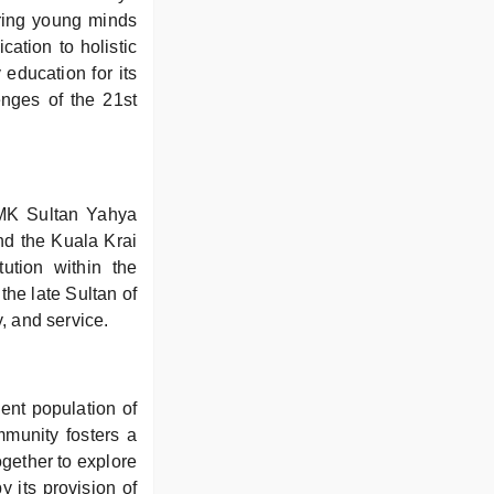
ring young minds
cation to holistic
 education for its
enges of the 21st
SMK Sultan Yahya
nd the Kuala Krai
tution within the
the late Sultan of
y, and service.
ent population of
munity fosters a
gether to explore
y its provision of