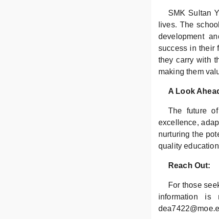
SMK Sultan Ya
lives. The schoo
development and
success in their
they carry with 
making them valua
A Look Ahea
The future o
excellence, adap
nurturing the pot
quality education
Reach Out:
For those seek
information i
dea7422@moe.edu.