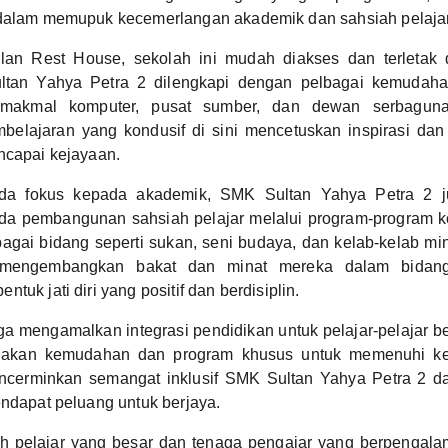
 dalam memupuk kecemerlangan akademik dan sahsiah pelajar
alan Rest House, sekolah ini mudah diakses dan terletak 
ltan Yahya Petra 2 dilengkapi dengan pelbagai kemudaha
 makmal komputer, pusat sumber, dan dewan serbaguna
mbelajaran yang kondusif di sini mencetuskan inspirasi dan
ncapai kejayaan.
ada fokus kepada akademik, SMK Sultan Yahya Petra 2 
a pembangunan sahsiah pelajar melalui program-program k
gai bidang seperti sukan, seni budaya, dan kelab-kelab mina
 mengembangkan bakat dan minat mereka dalam bidang 
tuk jati diri yang positif dan berdisiplin.
uga mengamalkan integrasi pendidikan untuk pelajar-pelajar b
akan kemudahan dan program khusus untuk memenuhi ke
ncerminkan semangat inklusif SMK Sultan Yahya Petra 2 
endapat peluang untuk berjaya.
h pelajar yang besar dan tenaga pengajar yang berpengal