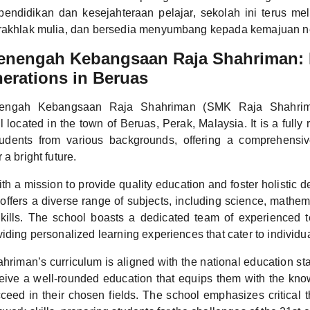
 pendidikan dan kesejahteraan pelajar, sekolah ini terus me
erakhlak mulia, dan bersedia menyumbang kepada kemajuan n
enengah Kebangsaan Raja Shahriman: 
erations in Beruas
engah Kebangsaan Raja Shahriman (SMK Raja Shahrima
located in the town of Beruas, Perak, Malaysia. It is a fully 
students from various backgrounds, offering a comprehensiv
 a bright future.
th a mission to provide quality education and foster holistic
ffers a diverse range of subjects, including science, mathem
skills. The school boasts a dedicated team of experienced 
iding personalized learning experiences that cater to individu
riman’s curriculum is aligned with the national education st
ceive a well-rounded education that equips them with the kno
ceed in their chosen fields. The school emphasizes critical t