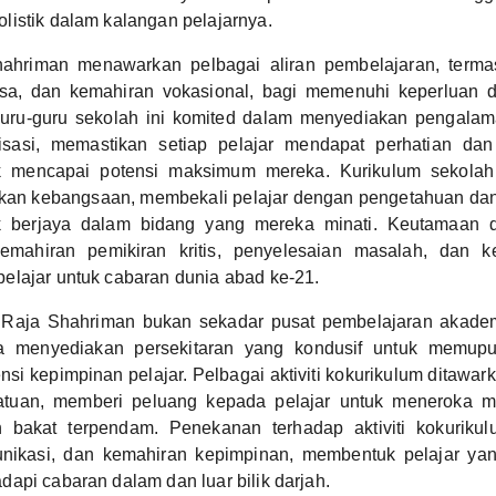
istik dalam kalangan pelajarnya.
hriman menawarkan pelbagai aliran pembelajaran, termas
sa, dan kemahiran vokasional, bagi memenuhi keperluan d
uru-guru sekolah ini komited dalam menyediakan pengala
lisasi, memastikan setiap pelajar mendapat perhatian da
uk mencapai potensi maksimum mereka. Kurikulum sekolah
ikan kebangsaan, membekali pelajar dengan pengetahuan da
uk berjaya dalam bidang yang mereka minati. Keutamaan d
mahiran pemikiran kritis, penyelesaian masalah, dan ke
elajar untuk cabaran dunia abad ke-21.
aja Shahriman bukan sekadar pusat pembelajaran akadem
ga menyediakan persekitaran yang kondusif untuk memu
nsi kepimpinan pelajar. Pelbagai aktiviti kokurikulum ditawark
satuan, memberi peluang kepada pelajar untuk meneroka m
bakat terpendam. Penekanan terhadap aktiviti kokuriku
unikasi, dan kemahiran kepimpinan, membentuk pelajar ya
api cabaran dalam dan luar bilik darjah.