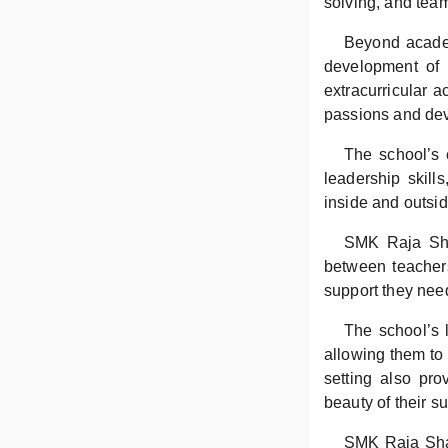
solving, and team
Beyond academ
development of s
extracurricular a
passions and deve
The school’s 
leadership skill
inside and outsi
SMK Raja Shah
between teachers
support they nee
The school’s 
allowing them to 
setting also pro
beauty of their s
SMK Raja Shah