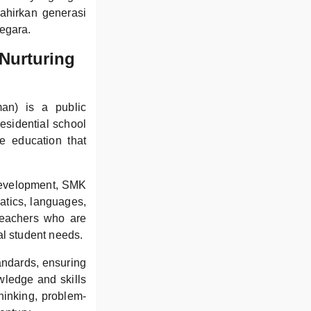
lahirkan generasi
egara.
Nurturing
n) is a public
residential school
e education that
 development, SMK
atics, languages,
teachers who are
al student needs.
andards, ensuring
wledge and skills
hinking, problem-