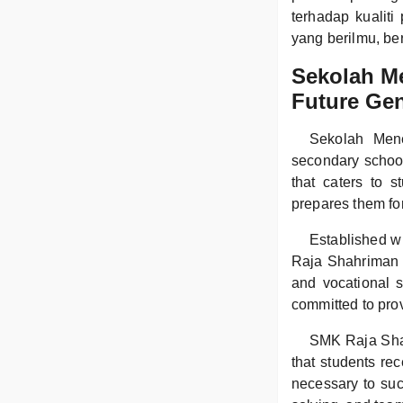
terhadap kualiti
yang berilmu, b
Sekolah M
Future Gen
Sekolah Men
secondary school 
that caters to 
prepares them for
Established wi
Raja Shahriman o
and vocational 
committed to prov
SMK Raja Shah
that students re
necessary to suc