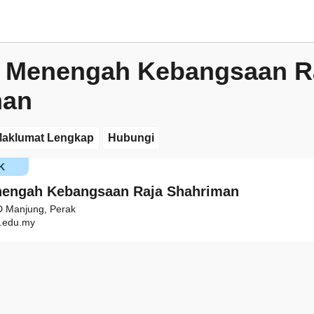
 Menengah Kebangsaan R
man
aklumat Lengkap
Hubungi
K
nengah Kebangsaan Raja Shahriman
PD Manjung, Perak
.edu.my