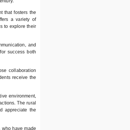
entury.
that fosters the
fers a variety of
s to explore their
mmunication, and
 for success both
ose collaboration
dents receive the
tive environment,
actions. The rural
nd appreciate the
es who have made