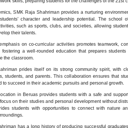
work skills, preparing students for the challenges of the 21st c
ics, SMK Raja Shahriman provides a nurturing environment 
tudents’ character and leadership potential. The school of
ctivities, such as sports, clubs, and societies, allowing student
lop their talents.
emphasis on co-curricular activities promotes teamwork, co
s, fostering a well-rounded education that prepares students
de the classroom.
riman prides itself on its strong community spirit, with cl
, students, and parents. This collaboration ensures that stu
d to succeed in their academic pursuits and personal growth.
location in Beruas provides students with a safe and suppor
focus on their studies and personal development without distr
vides students with opportunities to connect with nature a
urroundings.
riman has a long history of producing successful graduat