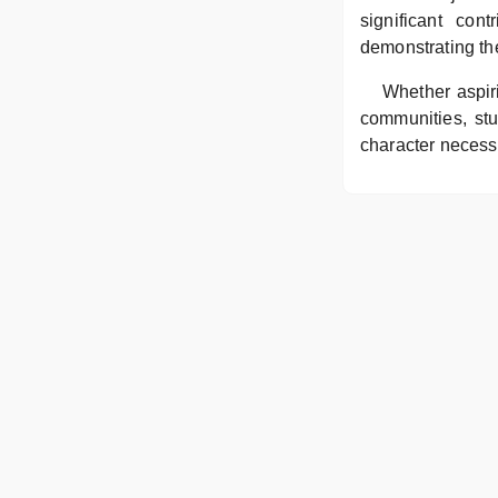
significant con
demonstrating the
Whether aspiri
communities, st
character necessa