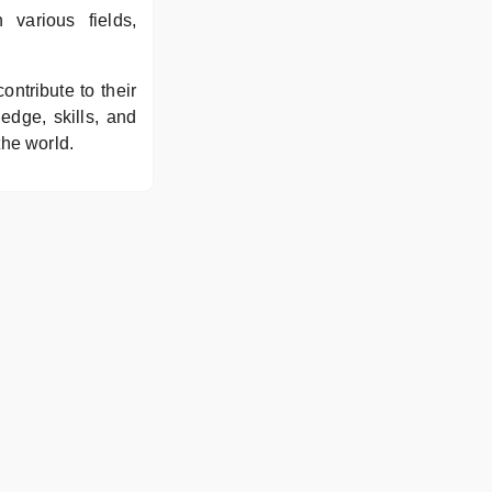
 various fields,
ntribute to their
dge, skills, and
the world.