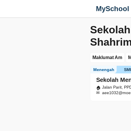
MySchool
Sekolah
Shahri
Maklumat Am
M
Menengah
SM
Sekolah Me
Jalan Parit, P
aee1032@moe