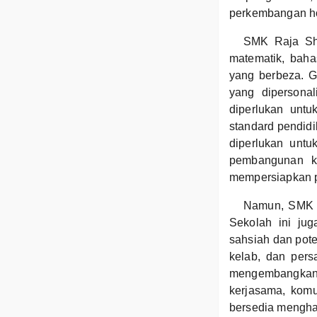
perkembangan hol
SMK Raja Sha
matematik, baha
yang berbeza. G
yang dipersona
diperlukan unt
standard pendid
diperlukan unt
pembangunan ke
mempersiapkan p
Namun, SMK R
Sekolah ini ju
sahsiah dan pote
kelab, dan per
mengembangkan 
kerjasama, kom
bersedia menghad