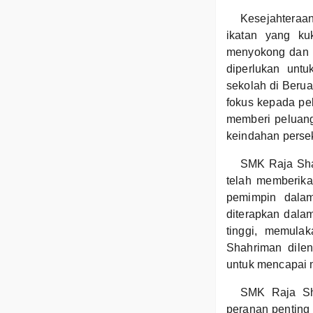
Kesejahteraa
ikatan yang ku
menyokong dan s
diperlukan unt
sekolah di Beru
fokus kepada pe
memberi peluang
keindahan persek
SMK Raja Sha
telah memberika
pemimpin dalam
diterapkan dalam
tinggi, memula
Shahriman dile
untuk mencapai 
SMK Raja Sha
peranan pentin