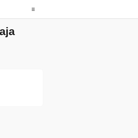
☰
aja