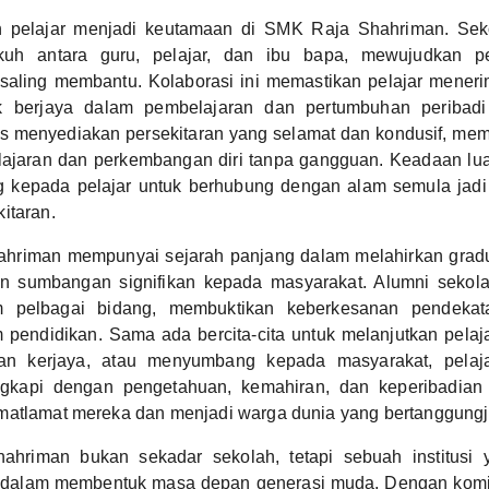
n pelajar menjadi keutamaan di SMK Raja Shahriman. Seko
kuh antara guru, pelajar, dan ibu bapa, mewujudkan pe
aling membantu. Kolaborasi ini memastikan pelajar mener
uk berjaya dalam pembelajaran dan pertumbuhan peribadi
as menyediakan persekitaran yang selamat dan kondusif, mem
lajaran dan perkembangan diri tanpa gangguan. Keadaan luar
 kepada pelajar untuk berhubung dengan alam semula jad
itaran.
hriman mempunyai sejarah panjang dalam melahirkan grad
n sumbangan signifikan kepada masyarakat. Alumni sekol
 pelbagai bidang, membuktikan keberkesanan pendekata
 pendidikan. Sama ada bercita-cita untuk melanjutkan pelaj
kan kerjaya, atau menyumbang kepada masyarakat, pela
ngkapi dengan pengetahuan, kemahiran, dan keperibadian 
matlamat mereka dan menjadi warga dunia yang bertanggung
hriman bukan sekadar sekolah, tetapi sebuah institusi
g dalam membentuk masa depan generasi muda. Dengan komi