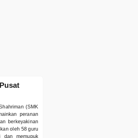
Pusat
 Shahriman (SMK
ainkan peranan
dan berkeyakinan
skan oleh 58 guru
ggi dan memupuk