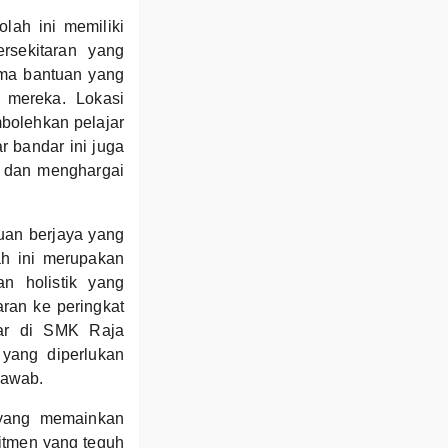
lah ini memiliki
rsekitaran yang
ima bantuan yang
 mereka. Lokasi
bolehkan pelajar
 bandar ini juga
i dan menghargai
uan berjaya yang
ah ini merupakan
n holistik yang
aran ke peringkat
jar di SMK Raja
yang diperlukan
jawab.
 yang memainkan
tmen yang teguh