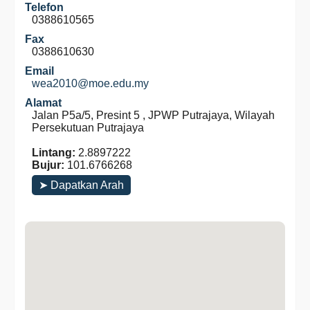
Telefon
0388610565
Fax
0388610630
Email
wea2010@moe.edu.my
Alamat
Jalan P5a/5, Presint 5 , JPWP Putrajaya, Wilayah
Persekutuan Putrajaya
Lintang:
2.8897222
Bujur:
101.6766268
➤ Dapatkan Arah