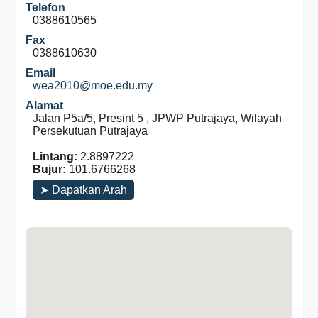
Telefon
0388610565
Fax
0388610630
Email
wea2010@moe.edu.my
Alamat
Jalan P5a/5, Presint 5 , JPWP Putrajaya, Wilayah
Persekutuan Putrajaya
Lintang:
2.8897222
Bujur:
101.6766268
➤ Dapatkan Arah