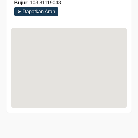
Bujur:
103.81119043
➤ Dapatkan Arah