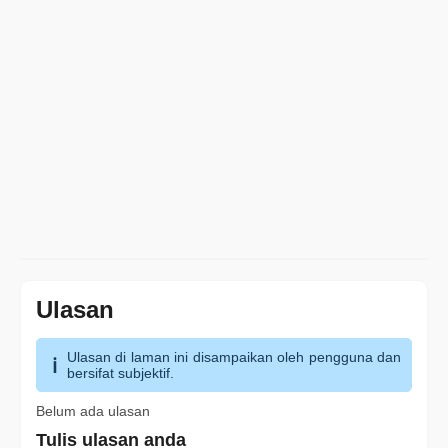
Ulasan
Ulasan di laman ini disampaikan oleh pengguna dan
bersifat subjektif.
Belum ada ulasan
Tulis ulasan anda