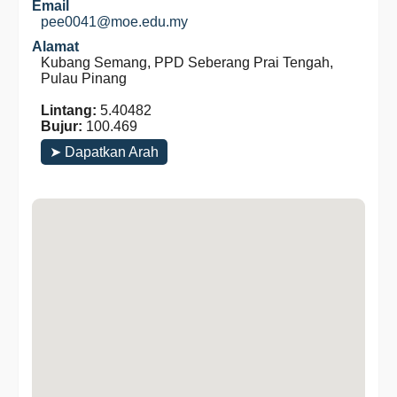
Email
pee0041@moe.edu.my
Alamat
Kubang Semang, PPD Seberang Prai Tengah,
Pulau Pinang
Lintang:
5.40482
Bujur:
100.469
➤ Dapatkan Arah