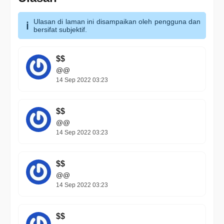
Ulasan di laman ini disampaikan oleh pengguna dan
bersifat subjektif.
$$
@@
14 Sep 2022 03:23
$$
@@
14 Sep 2022 03:23
$$
@@
14 Sep 2022 03:23
$$