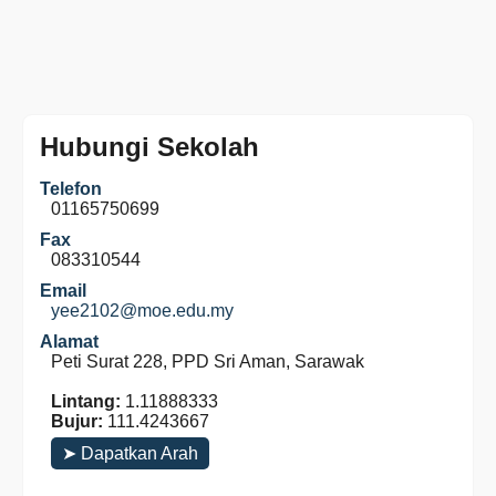
Hubungi Sekolah
Telefon
01165750699
Fax
083310544
Email
yee2102@moe.edu.my
Alamat
Peti Surat 228, PPD Sri Aman, Sarawak
Lintang:
1.11888333
Bujur:
111.4243667
➤ Dapatkan Arah