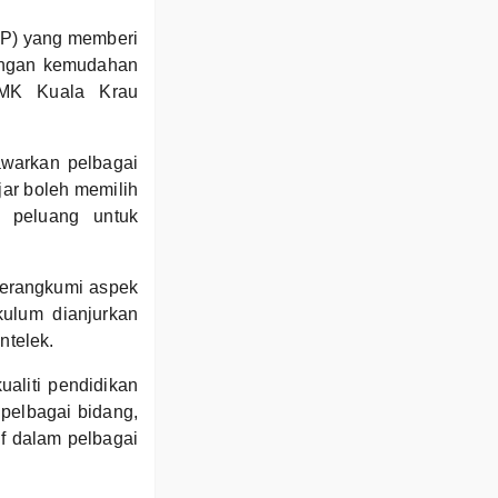
BP) yang memberi
Dengan kemudahan
SMK Kuala Krau
warkan pelbagai
ajar boleh memilih
 peluang untuk
merangkumi aspek
kulum dianjurkan
ntelek.
aliti pendidikan
 pelbagai bidang,
if dalam pelbagai