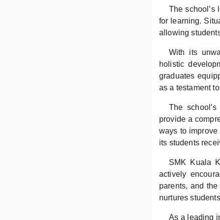
The school’s l
for learning. Si
allowing students
With its unwa
holistic develo
graduates equipp
as a testament to
The school’s 
provide a compre
ways to improve i
its students rece
SMK Kuala Kr
actively encoura
parents, and the
nurtures student
As a leading i