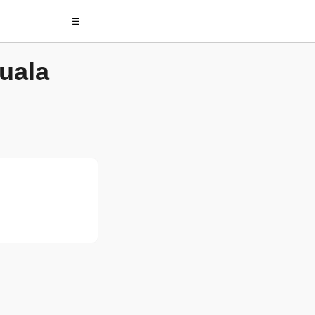
☰
uala