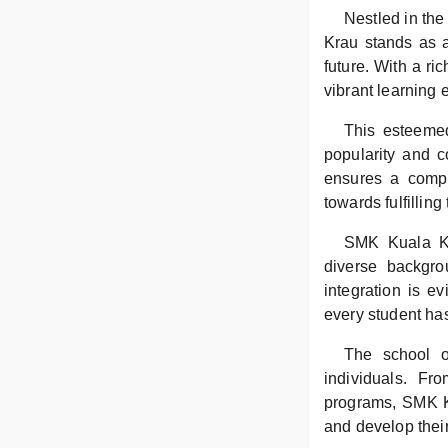
Nestled in th
Krau stands as a
future. With a r
vibrant learning 
This esteemed
popularity and c
ensures a compr
towards fulfilling 
SMK Kuala Kr
diverse backgro
integration is e
every student has
The school o
individuals. Fr
programs, SMK Ku
and develop their