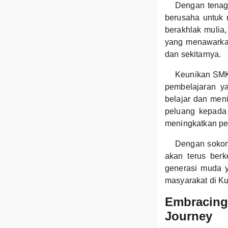
Dengan tenaga
berusaha untuk 
berakhlak mulia
yang menawarkan
dan sekitarnya.
Keunikan SMK 
pembelajaran y
belajar dan men
peluang kepada p
meningkatkan pe
Dengan sokon
akan terus berk
generasi muda 
masyarakat di Ku
Embracing 
Journey