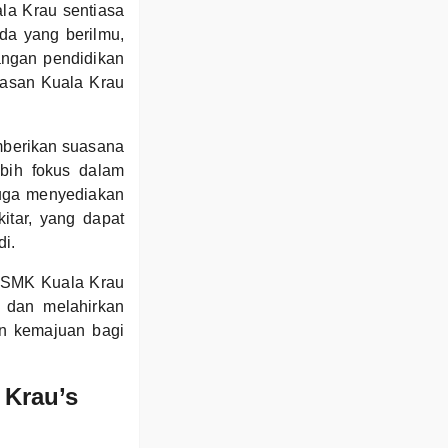
la Krau sentiasa
da yang berilmu,
angan pendidikan
wasan Kuala Krau
mberikan suasana
bih fokus dalam
juga menyediakan
kitar, yang dapat
i.
, SMK Kuala Krau
a dan melahirkan
n kemajuan bagi
 Krau’s