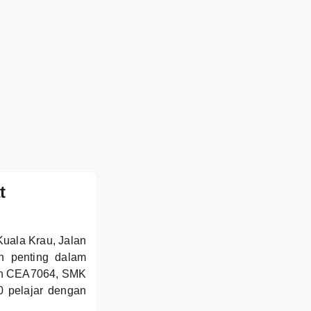
t
uala Krau, Jalan
n penting dalam
lah CEA7064, SMK
0 pelajar dengan