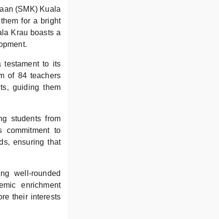
saan (SMK) Kuala
them for a bright
ala Krau boasts a
lopment.
testament to its
am of 84 teachers
ts, guiding them
ng students from
ts commitment to
ds, ensuring that
ing well-rounded
demic enrichment
e their interests