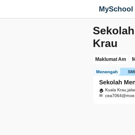
MySchool
Sekolah
Krau
Maklumat Am
M
Menengah
SM
Sekolah Me
Kuala Krau,jal
cea7064@moe.