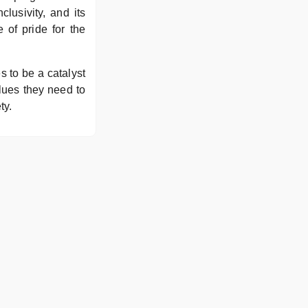
lusivity, and its
of pride for the
 to be a catalyst
lues they need to
ty.