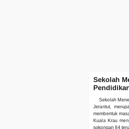
Sekolah M
Pendidikan
Sekolah Menen
Jerantut, meru
membentuk masa 
Kuala Krau mena
sokongan 84 ten