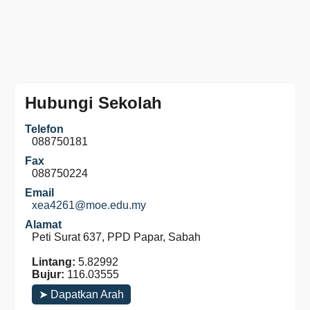
Hubungi Sekolah
Telefon
088750181
Fax
088750224
Email
xea4261@moe.edu.my
Alamat
Peti Surat 637, PPD Papar, Sabah
Lintang:
5.82992
Bujur:
116.03555
➤ Dapatkan Arah