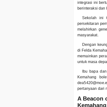
integrasi ini be
berinteraksi dan
Sekolah ini 
persekitaran pe
melahirkan gene
masyarakat.
Dengan keung
di Felda Kemahan
memainkan pera
untuk masa depa
Ibu bapa dan
Kemahang bole
dea5420@moe.e
pertanyaan dari 
A Beacon o
Kemahang,