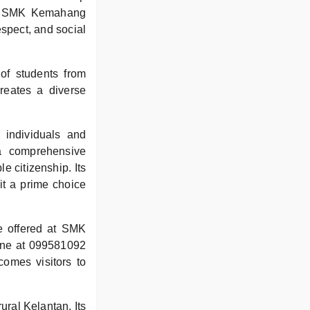
ts, SMK Kemahang
respect, and social
of students from
creates a diverse
individuals and
 a comprehensive
 citizenship. Its
 it a prime choice
e offered at SMK
hone at 099581092
omes visitors to
ral Kelantan. Its