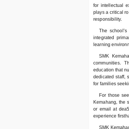
for intellectua
plays a critical r
responsibility.
The school’s 
integrated prima
learning environm
SMK Kemahang
communities. Th
education that n
dedicated staff, 
for families seek
For those see
Kemahang, the sc
or email at dea
experience firsth
SMK Kemahang s