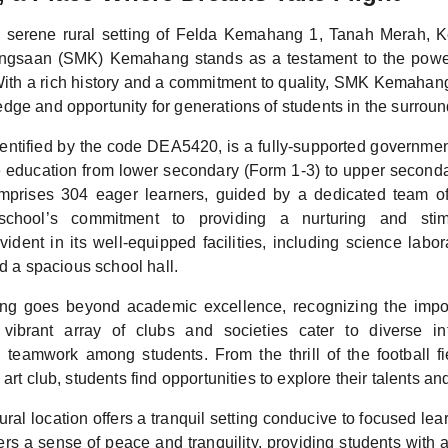
e serene rural setting of Felda Kemahang 1, Tanah Merah, K
saan (SMK) Kemahang stands as a testament to the power
 With a rich history and a commitment to quality, SMK Kemahan
dge and opportunity for generations of students in the surrou
entified by the code DEA5420, is a fully-supported government
education from lower secondary (Form 1-3) to upper secondar
mprises 304 eager learners, guided by a dedicated team o
school’s commitment to providing a nurturing and stimu
ident in its well-equipped facilities, including science labo
nd a spacious school hall.
 goes beyond academic excellence, recognizing the import
vibrant array of clubs and societies cater to diverse inte
teamwork among students. From the thrill of the football fiel
 art club, students find opportunities to explore their talents a
ural location offers a tranquil setting conducive to focused le
ers a sense of peace and tranquility, providing students with 