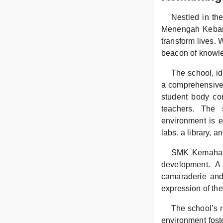
Nestled in th
Menengah Kebang
transform lives.
beacon of knowle
The school, id
a comprehensive 
student body co
teachers. The 
environment is ev
labs, a library, a
SMK Kemahang
development. A 
camaraderie and 
expression of the
The school’s r
environment fost