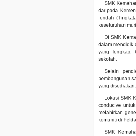
SMK Kemahang
daripada Kemen
rendah (Tingka
keseluruhan muri
Di SMK Kemah
dalam mendidik 
yang lengkap, 
sekolah.
Selain pend
pembangunan sah
yang disediakan, 
Lokasi SMK K
conducive untuk
melahirkan gen
komuniti di Fel
SMK Kemahang