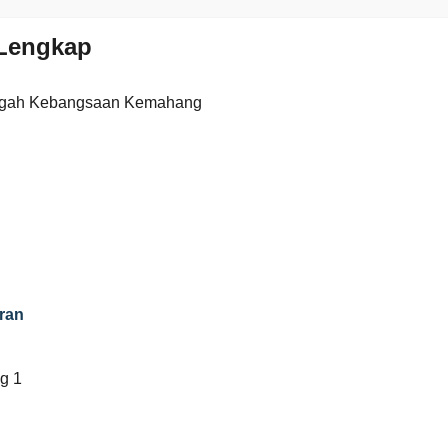
Lengkap
ngah Kebangsaan Kemahang
ran
g 1