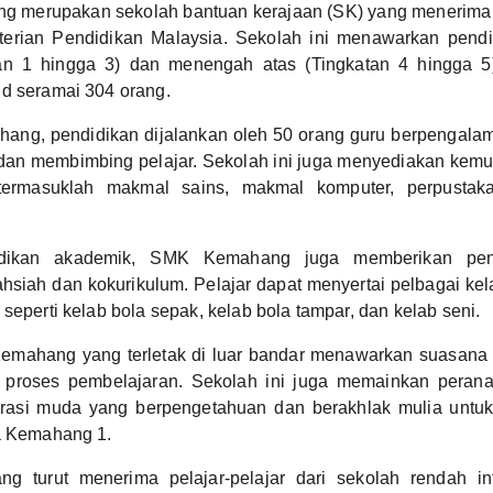
 merupakan sekolah bantuan kerajaan (SK) yang menerima
terian Pendidikan Malaysia. Sekolah ini menawarkan pend
tan 1 hingga 3) dan menengah atas (Tingkatan 4 hingga 5
d seramai 304 orang.
ang, pendidikan dijalankan oleh 50 orang guru berpengala
dan membimbing pelajar. Sekolah ini juga menyediakan kem
termasuklah makmal sains, makmal komputer, perpusta
idikan akademik, SMK Kemahang juga memberikan pe
siah dan kokurikulum. Pelajar dapat menyertai pelbagai kel
seperti kelab bola sepak, kelab bola tampar, dan kelab seni.
emahang yang terletak di luar bandar menawarkan suasana
 proses pembelajaran. Sekolah ini juga memainkan peran
erasi muda yang berpengetahuan dan berakhlak mulia unt
da Kemahang 1.
 turut menerima pelajar-pelajar dari sekolah rendah in