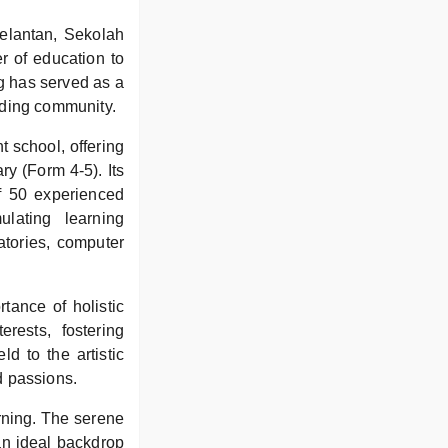
elantan, Sekolah
 of education to
g has served as a
nding community.
 school, offering
y (Form 4-5). Its
f 50 experienced
lating learning
ratories, computer
ance of holistic
rests, fostering
d to the artistic
nd passions.
arning. The serene
an ideal backdrop