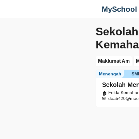
MySchool
Sekola
Kemaha
Maklumat Am
M
Menengah
SM
Sekolah Me
Felda Kemahan
dea5420@moe