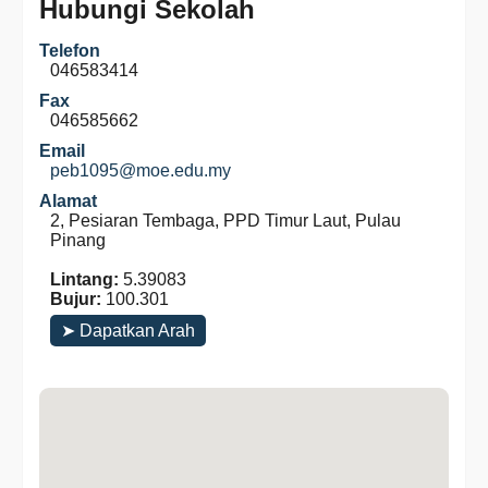
Hubungi Sekolah
Telefon
046583414
Fax
046585662
Email
peb1095@moe.edu.my
Alamat
2, Pesiaran Tembaga, PPD Timur Laut, Pulau
Pinang
Lintang:
5.39083
Bujur:
100.301
➤ Dapatkan Arah