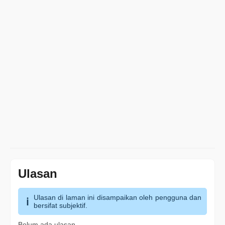
Ulasan
Ulasan di laman ini disampaikan oleh pengguna dan
bersifat subjektif.
Belum ada ulasan