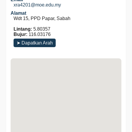
xra4201@moe.edu.my
Alamat
Wdt 15, PPD Papar, Sabah
Lintang:
5.80357
Bujur:
116.03176
➤ Dapatkan Arah