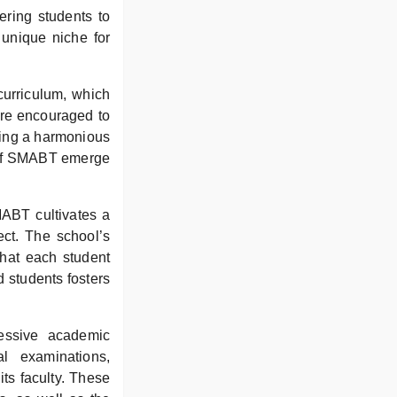
ering students to
unique niche for
curriculum, which
are encouraged to
ering a harmonious
 of SMABT emerge
MABT cultivates a
ect. The school’s
that each student
 students fosters
essive academic
l examinations,
its faculty. These