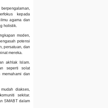
 berpengalaman,
rfokus kepada
 ilmu agama dan
holistik.
lengkapan moden,
engasah potensi
an, persatuan, dan
inat mereka.
an akhlak Islam.
 seperti solat
am memahami dan
 mudah diakses,
muniti sekitar.
atan SMABT dalam