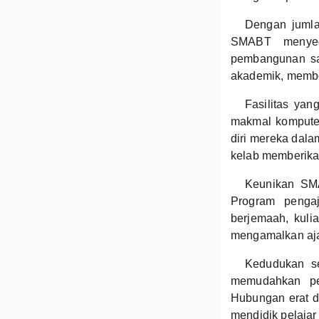
Dengan jumla
SMABT menyed
pembangunan sa
akademik, membo
Fasilitas yan
makmal kompute
diri mereka dalam
kelab memberika
Keunikan SMA
Program penga
berjemaah, kul
mengamalkan aja
Kedudukan se
memudahkan pel
Hubungan erat d
mendidik pelajar