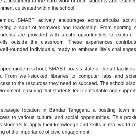
 a testament to the hard work of both students and teacher
nment cultivated within the school.
mics, SMABT actively encourages extracurricular activi
tering a spirit of teamwork and leadership. From sporting e
tudents are provided with ample opportunities to explore t
kills outside the classroom. These experiences contribut
ell-rounded individuals, ready to embrace life’s challenge
ipped modern school, SMABT boasts state-of-the-art facilities
s. From well-stocked libraries to computer labs and scien
cess to the resources they need to succeed. The school also p
ironment, ensuring that students feel comfortable and supporte
strategic location in Bandar Tenggara, a bustling town in
cess to various cultural and social opportunities. This proxi
students to apply their knowledge and skills in real-world co
ng of the importance of civic engagement.