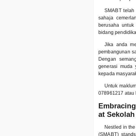
SMABT telah 
sahaja cemerlan
berusaha untuk
bidang pendidik
Jika anda me
pembangunan sahs
Dengan semanga
generasi muda 
kepada masyarak
Untuk maklum
078961217 atau 
Embracing 
at Sekola
Nestled in th
(SMABT) stands 