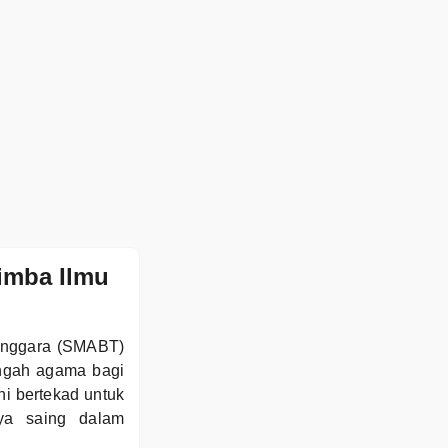
imba Ilmu
Tenggara (SMABT)
ngah agama bagi
ni bertekad untuk
aya saing dalam