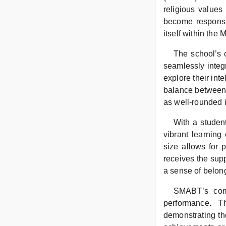
religious values
become responsi
itself within the
The school’s c
seamlessly integ
explore their int
balance between
as well-rounded i
With a studen
vibrant learning
size allows for 
receives the sup
a sense of belon
SMABT’s comm
performance. T
demonstrating the