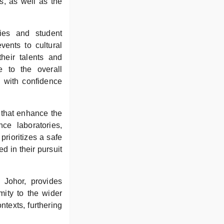
s, as well as the
ties and student
vents to cultural
heir talents and
e to the overall
s with confidence
 that enhance the
ce laboratories,
rioritizes a safe
d in their pursuit
 Johor, provides
mity to the wider
ntexts, furthering