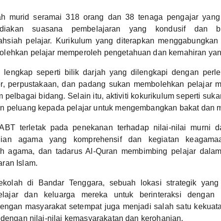
h murid seramai 318 orang dan 38 tenaga pengajar yang
iakan suasana pembelajaran yang kondusif dan be
hsiah pelajar. Kurikulum yang diterapkan menggabungkan
lehkan pelajar memperoleh pengetahuan dan kemahiran yang 
g lengkap seperti bilik darjah yang dilengkapi dengan per
r, perpustakaan, dan padang sukan membolehkan pelajar m
 pelbagai bidang. Selain itu, aktiviti kokurikulum seperti suk
n peluang kepada pelajar untuk mengembangkan bakat dan m
BT terletak pada penekanan terhadap nilai-nilai murni d
jian agama yang komprehensif dan kegiatan keagamaan
iah agama, dan tadarus Al-Quran membimbing pelajar dal
ran Islam.
kolah di Bandar Tenggara, sebuah lokasi strategik yang
ajar dan keluarga mereka untuk berinteraksi dengan ko
engan masyarakat setempat juga menjadi salah satu keku
 dengan nilai-nilai kemasyarakatan dan kerohanian.