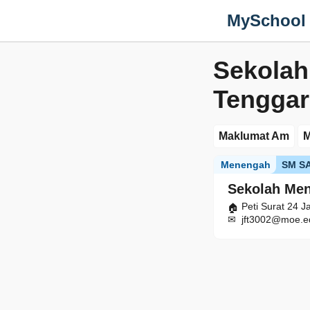
MySchool
Sekola
Tenggar
Maklumat Am
M
Menengah
SM S
Sekolah Me
Peti Surat 24 J
jft3002@moe.e