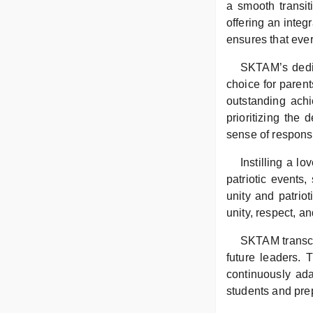
a smooth transit
offering an integ
ensures that ever
SKTAM’s dedic
choice for paren
outstanding ach
prioritizing the
sense of responsib
Instilling a l
patriotic events
unity and patrio
unity, respect, a
SKTAM transcen
future leaders. 
continuously ada
students and prep