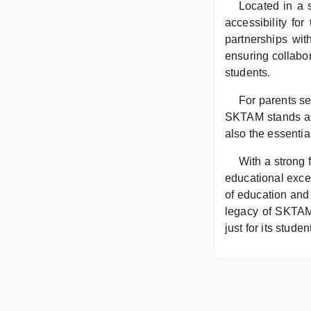
Located in a 
accessibility fo
partnerships wi
ensuring collabor
students.
For parents se
SKTAM stands as
also the essential
With a strong 
educational exce
of education and 
legacy of SKTAM l
just for its stude