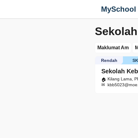
MySchool
Sekolah
Maklumat Am
M
Rendah
S
Sekolah Keb
Kilang Lama, P
kbb5023@moe.