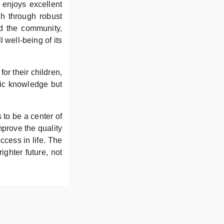
 enjoys excellent
ch through robust
d the community,
 well-being of its
r their children,
ic knowledge but
to be a center of
prove the quality
ccess in life. The
ighter future, not