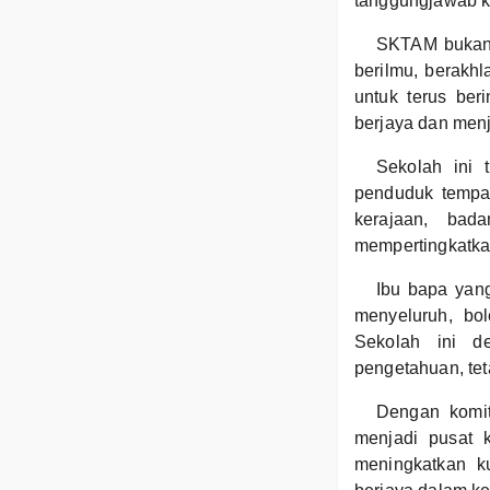
tanggungjawab k
SKTAM bukan 
berilmu, berakh
untuk terus ber
berjaya dan menj
Sekolah ini 
penduduk tempa
kerajaan, bad
mempertingkatkan
Ibu bapa yan
menyeluruh, bo
Sekolah ini d
pengetahuan, tet
Dengan komit
menjadi pusat 
meningkatkan k