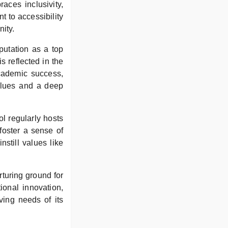
aces inclusivity,
t to accessibility
nity.
putation as a top
 reflected in the
cademic success,
values and a deep
ol regularly hosts
foster a sense of
still values like
turing ground for
ional innovation,
ving needs of its