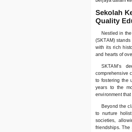
berjaya dalam k
Sekolah K
Quality Ed
Nestled in th
(SKTAM) stands a
with its rich hi
and hearts of ove
SKTAM’s dedi
comprehensive cu
to fostering the
years to the m
environment that
Beyond the cla
to nurture holi
societies, allow
friendships. The