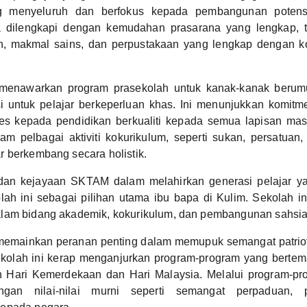
g menyeluruh dan berfokus kepada pembangunan potensi 
ga dilengkapi dengan kemudahan prasarana yang lengkap, 
, makmal sains, dan perpustakaan yang lengkap dengan k
enawarkan program prasekolah untuk kanak-kanak berumur
si untuk pelajar berkeperluan khas. Ini menunjukkan komitm
s kepada pendidikan berkualiti kepada semua lapisan mas
alam pelbagai aktiviti kokurikulum, seperti sukan, persatuan
 berkembang secara holistik.
an kejayaan SKTAM dalam melahirkan generasi pelajar ya
ah ini sebagai pilihan utama ibu bapa di Kulim. Sekolah in
lam bidang akademik, kokurikulum, dan pembangunan sahsiah
mainkan peranan penting dalam memupuk semangat patriotis
kolah ini kerap menganjurkan program-program yang bertema
n Hari Kemerdekaan dan Hari Malaysia. Melalui program-prog
gan nilai-nilai murni seperti semangat perpaduan, p