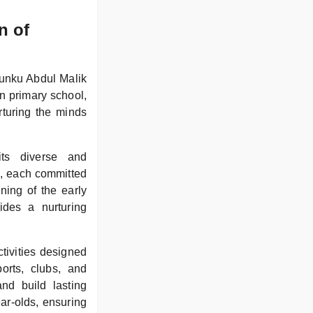
n of
unku Abdul Malik
n primary school,
rturing the minds
its diverse and
s, each committed
ning of the early
des a nurturing
tivities designed
orts, clubs, and
and build lasting
ar-olds, ensuring