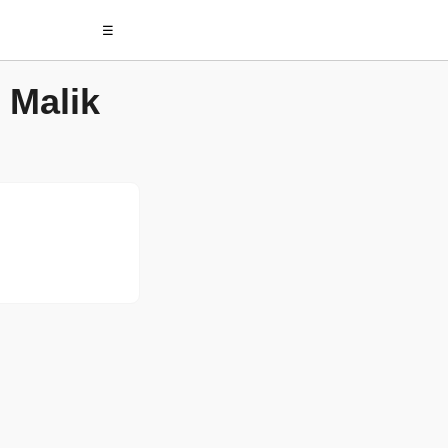
☰
 Malik