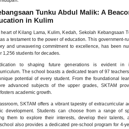
ehidupan.
ebangsaan Tunku Abdul Malik: A Beaco
ucation in Kulim
e heart of Kilang Lama, Kulim, Kedah, Sekolah Kebangsaan T
s a testament to the power of education. This government-ru
story and unwavering commitment to excellence, has been nu
r 1,256 students for decades.
cation to shaping future generations is evident in 
rriculum. The school boasts a dedicated team of 97 teacher
 unique potential of every student. From the foundational lear
ore advanced subjects of the upper grades, SKTAM provi
 fosters academic growth.
ssroom, SKTAM offers a vibrant tapestry of extracurricular ac
stic development. Students can choose from a range of sp
ing them to explore their interests, develop their talents, 
 school also provides a dedicated pre-school program for 4-ye