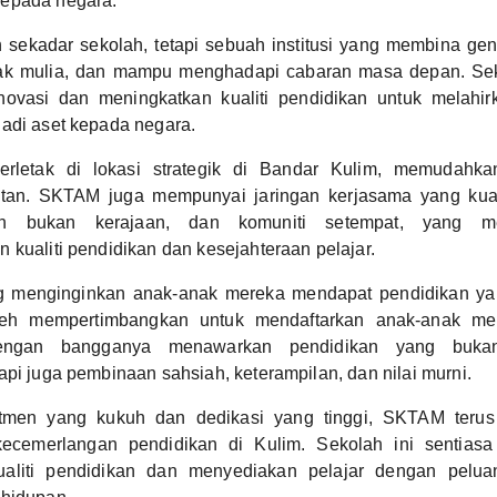
epada negara.
sekadar sekolah, tetapi sebuah institusi yang membina ge
lak mulia, dan mampu menghadapi cabaran masa depan. Sek
inovasi dan meningkatkan kualiti pendidikan untuk melahir
adi aset kepada negara.
terletak di lokasi strategik di Bandar Kulim, memudahk
tan. SKTAM juga mempunyai jaringan kerjasama yang kua
an bukan kerajaan, dan komuniti setempat, yang 
 kualiti pendidikan dan kesejahteraan pelajar.
g menginginkan anak-anak mereka mendapat pendidikan yan
leh mempertimbangkan untuk mendaftarkan anak-anak m
engan bangganya menawarkan pendidikan yang buka
api juga pembinaan sahsiah, keterampilan, dan nilai murni.
men yang kukuh dan dedikasi yang tinggi, SKTAM terus
kecemerlangan pendidikan di Kulim. Sekolah ini sentiasa
ualiti pendidikan dan menyediakan pelajar dengan peluan