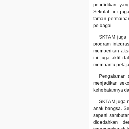
pendidikan yan
Sekolah ini ju
taman permainan
pelbagai.
SKTAM juga m
program integra
memberikan akse
ini juga aktif d
membantu pelajar
Pengalaman d
menjadikan sekol
kehebatannya da
SKTAM juga me
anak bangsa. Se
seperti sambuta
didedahkan den