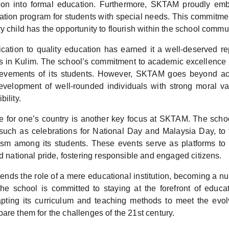
ion into formal education. Furthermore, SKTAM proudly embr
ration program for students with special needs. This commitmen
y child has the opportunity to flourish within the school commu
ation to quality education has earned it a well-deserved re
ts in Kulim. The school’s commitment to academic excellence is
ievements of its students. However, SKTAM goes beyond a
 development of well-rounded individuals with strong moral 
ility.
ove for one’s country is another key focus at SKTAM. The scho
, such as celebrations for National Day and Malaysia Day, to 
tism among its students. These events serve as platforms to in
nd national pride, fostering responsible and engaged citizens.
ds the role of a mere educational institution, becoming a nur
The school is committed to staying at the forefront of educat
pting its curriculum and teaching methods to meet the evol
are them for the challenges of the 21st century.